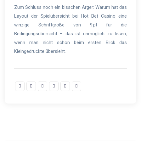
Zum Schluss noch ein bisschen Ärger: Warum hat das
Layout der Spielübersicht bei Hot Bet Casino eine
winzige Schriftgröße von 9 pt für die
Bedingungsübersicht – das ist unmöglich zu lesen,
wenn man nicht schon beim ersten Blick das
Kleingedruckte übersieht.