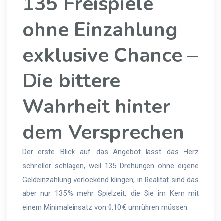
135 Freispiele
ohne Einzahlung
exklusive Chance –
Die bittere
Wahrheit hinter
dem Versprechen
Der erste Blick auf das Angebot lässt das Herz
schneller schlagen, weil 135 Drehungen ohne eigene
Geldeinzahlung verlockend klingen; in Realität sind das
aber nur 135 % mehr Spielzeit, die Sie im Kern mit
einem Minimaleinsatz von 0,10 € umrühren müssen.