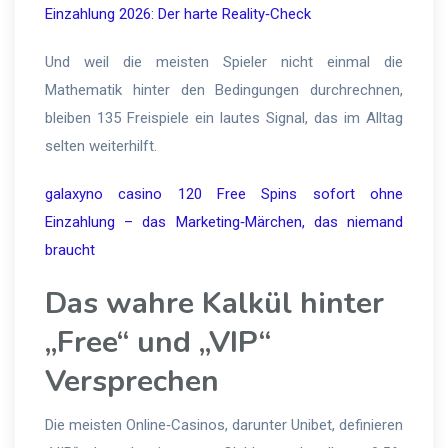
Einzahlung 2026: Der harte Reality‑Check
Und weil die meisten Spieler nicht einmal die
Mathematik hinter den Bedingungen durchrechnen,
bleiben 135 Freispiele ein lautes Signal, das im Alltag
selten weiterhilft.
galaxyno casino 120 Free Spins sofort ohne
Einzahlung – das Marketing‑Märchen, das niemand
braucht
Das wahre Kalkül hinter
„Free“ und „VIP“
Versprechen
Die meisten Online‑Casinos, darunter Unibet, definieren