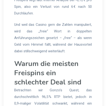
Freispins liegt laut interner Analyse bei -0,12 € pro
Spin, also ein Verlust von rund 6 € nach 50
Durchläufen.
Und weil das Casino gern die Zahlen manipuliert,
wird das „freie“ Wort in doppelten
Anführungszeichen gesetzt – „free“ – als wenn
Geld vom Himmel fällt, während der Hausvorteil
dabei stillschweigend weiterläuft.
Warum die meisten
Freispins ein
schlechter Deal sind
Betrachten wir Gonzo’s Quest, das
durchschnittlich 96,5 % RTP bietet, jedoch in
0,9‑maliger Volatilität schwankt, während ein