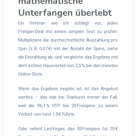
mathematische
Unterfangen überlebt
Ein Veteran wie ich schlägt vor, jedes
Freispin‑Deal mit einem simplen Test zu prüfen:
Multipliziere die durchschnittliche Auszahlung pro
Spin (z. B. 0,07 €) mit der Anzahl der Spins, ziehe
die Einzahlung ab, und vergleiche das Ergebnis mit
dem echten Hausvorteil von 2,5 % bei den meisten
Online‑Slots.
Wenn das Ergebnis negativ ist, ist das Angebot
wertlos – das war bei Starburst immer der Fall,
weil die 96,1 % RTP bei 20 Freispins zu einem
Verlust von rund 1,5 € führte.
Oder nehmt LeoVegas, das 30 Freispins für 20 €