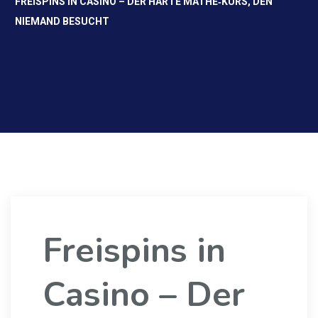
FREISPINS IN CASINO – DER HARTE MATHE‑KURS, DEN
NIEMAND BESUCHT
Freispins in
Casino – Der