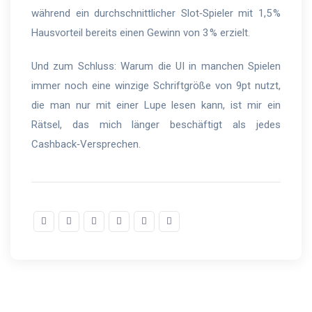
während ein durchschnittlicher Slot‑Spieler mit 1,5 %
Hausvorteil bereits einen Gewinn von 3 % erzielt.
Und zum Schluss: Warum die UI in manchen Spielen
immer noch eine winzige Schriftgröße von 9pt nutzt,
die man nur mit einer Lupe lesen kann, ist mir ein
Rätsel, das mich länger beschäftigt als jedes
Cashback‑Versprechen.