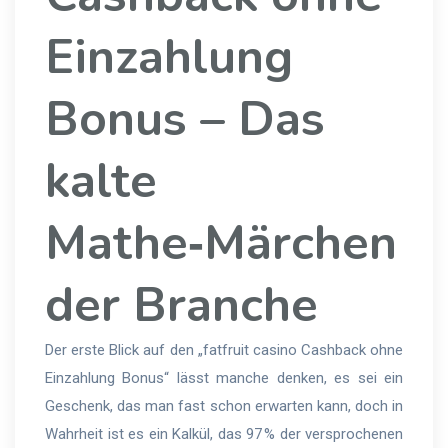
Einzahlung
Bonus – Das
kalte
Mathe‑Märchen
der Branche
Der erste Blick auf den „fatfruit casino Cashback ohne
Einzahlung Bonus“ lässt manche denken, es sei ein
Geschenk, das man fast schon erwarten kann, doch in
Wahrheit ist es ein Kalkül, das 97 % der versprochenen