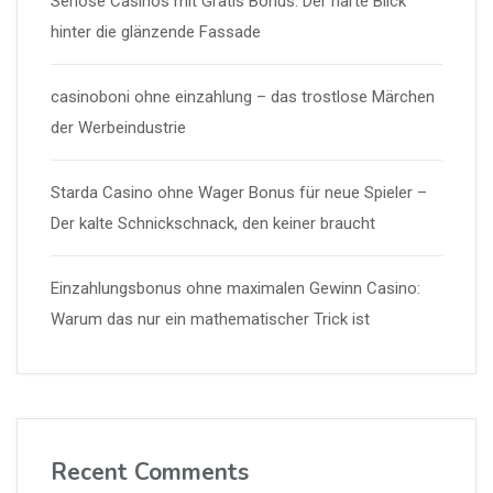
Seriöse Casinos mit Gratis Bonus: Der harte Blick
hinter die glänzende Fassade
casinoboni ohne einzahlung – das trostlose Märchen
der Werbeindustrie
Starda Casino ohne Wager Bonus für neue Spieler –
Der kalte Schnickschnack, den keiner braucht
Einzahlungsbonus ohne maximalen Gewinn Casino:
Warum das nur ein mathematischer Trick ist
Recent Comments