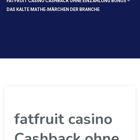
FATFRUIT CASINO CASHBACK OHNE EINZAHLUNG BONUS –
DAS KALTE MATHE‑MÄRCHEN DER BRANCHE
fatfruit casino
Cashback ohne