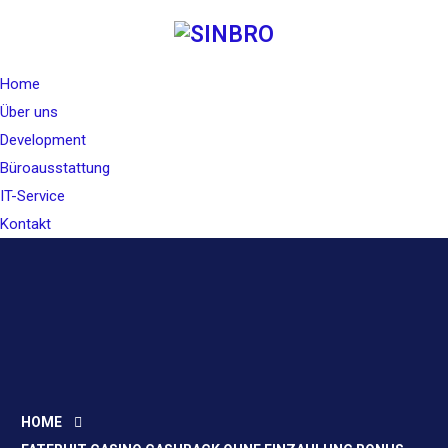
Home
Über uns
Development
Büroausstattung
IT-Service
Kontakt
HOME