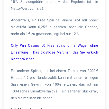
15 % Servicegebühr erhebt – das Ergebnis ist ein
Netto‑Wert von 8,5 €.
Andernfalls, ein Free Spin bei einem Slot mit hoher
Volatilität kann 0,25 € auszahlen, aber die Chance,
mehr als 1 € zu gewinnen, liegt bei nur 12 %.
Only Win Casino 50 Free Spins ohne Wager ohne
Einzahlung – Das trostlose Märchen, das Sie wirklich
nicht brauchen
Ein anderer Spieler, der bei einem Turnier von 2 000 €
Einsatz 1 € pro Runde zahlt, kann mit einem einzigen
Spin einen Gewinn von 100 € erzielen, das ist ein
100‑faches Einsatzverhältnis – ein seltener Glücksfall,
den die meisten nie sehen.