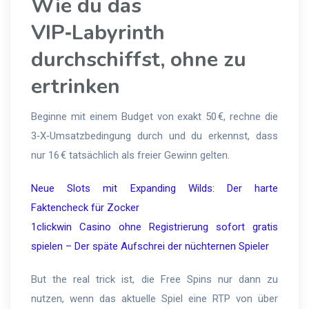
Wie du das
VIP‑Labyrinth
durchschiffst, ohne zu
ertrinken
Beginne mit einem Budget von exakt 50 €, rechne die
3‑X‑Umsatzbedingung durch und du erkennst, dass
nur 16 € tatsächlich als freier Gewinn gelten.
Neue Slots mit Expanding Wilds: Der harte
Faktencheck für Zocker
1clickwin Casino ohne Registrierung sofort gratis
spielen – Der späte Aufschrei der nüchternen Spieler
But the real trick ist, die Free Spins nur dann zu
nutzen, wenn das aktuelle Spiel eine RTP von über