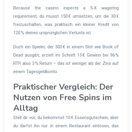
Because the casino expects a 5‑X wagering
requirement, du musst 150 € umsetzen, um die 30 €
freizuschalten, was praktisch ein kleiner Kredit von
120 % deines ursprünglichen Verlusts ist.
Doch ein Spieler, der 500 € in einem Slot wie Book of
Dead ausgibt, erzielt im Schnitt 15 € Gewinn bei 96 %
RTP, also 3 % Return – das ist weniger als der Zins auf
einem Tagesgeldkonto.
Praktischer Vergleich: Der
Nutzen von Free Spins im
Alltag
Stell dir vor, du bekommst 10 € Essensgutschein, aber
du darfst ihn nur in einem Restaurant einlösen, das