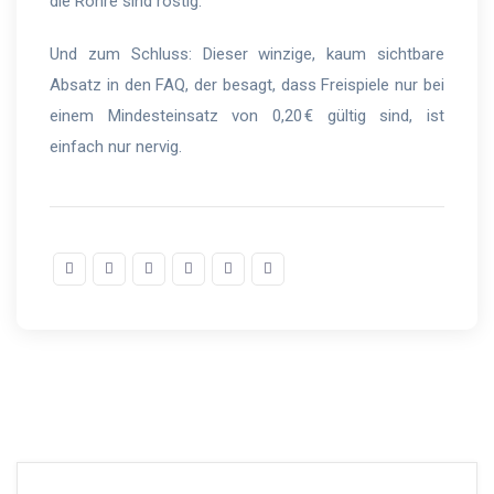
die Rohre sind rostig.
Und zum Schluss: Dieser winzige, kaum sichtbare
Absatz in den FAQ, der besagt, dass Freispiele nur bei
einem Mindesteinsatz von 0,20 € gültig sind, ist
einfach nur nervig.