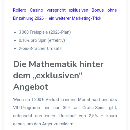
Rollero Casino verspricht exklusiven Bonus ohne
Einzahlung 2026 – ein weiterer Marketing-Trick
3 000 Freispiele (2026‑Plan)
0,10 € pro Spin (effektiv)
2‑bis‑3‑facher Umsatz
Die Mathematik hinter
dem „exklusiven“
Angebot
Wenn du 1 200 € Verlust in einem Monat hast und das
VIP‑Programm dir nur 30 € an Gratis‑Spins gibt,
entspricht das einem Rücklauf von 2,5 % – kaum
genug, um den Ärger zu mildern.