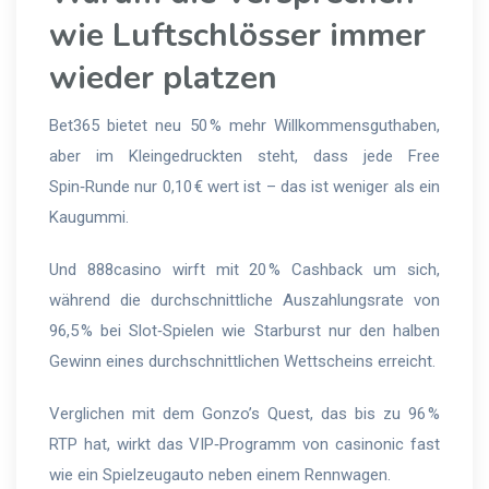
wie Luftschlösser immer
wieder platzen
Bet365 bietet neu 50 % mehr Willkommensguthaben,
aber im Kleingedruckten steht, dass jede Free
Spin‑Runde nur 0,10 € wert ist – das ist weniger als ein
Kaugummi.
Und 888casino wirft mit 20 % Cashback um sich,
während die durchschnittliche Auszahlungsrate von
96,5 % bei Slot‑Spielen wie Starburst nur den halben
Gewinn eines durchschnittlichen Wettscheins erreicht.
Verglichen mit dem Gonzo’s Quest, das bis zu 96 %
RTP hat, wirkt das VIP‑Programm von casinonic fast
wie ein Spielzeugauto neben einem Rennwagen.