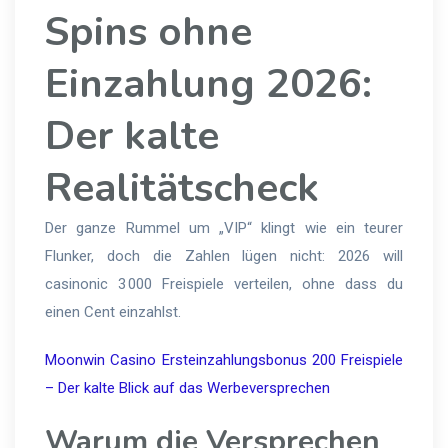
Spins ohne
Einzahlung 2026:
Der kalte
Realitätscheck
Der ganze Rummel um „VIP“ klingt wie ein teurer
Flunker, doch die Zahlen lügen nicht: 2026 will
casinonic 3 000 Freispiele verteilen, ohne dass du
einen Cent einzahlst.
Moonwin Casino Ersteinzahlungsbonus 200 Freispiele
– Der kalte Blick auf das Werbeversprechen
Warum die Versprechen