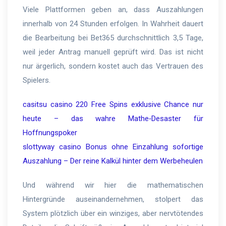
Viele Plattformen geben an, dass Auszahlungen
innerhalb von 24 Stunden erfolgen. In Wahrheit dauert
die Bearbeitung bei Bet365 durchschnittlich 3,5 Tage,
weil jeder Antrag manuell geprüft wird. Das ist nicht
nur ärgerlich, sondern kostet auch das Vertrauen des
Spielers.
casitsu casino 220 Free Spins exklusive Chance nur
heute – das wahre Mathe‑Desaster für
Hoffnungspoker
slottyway casino Bonus ohne Einzahlung sofortige
Auszahlung – Der reine Kalkül hinter dem Werbeheulen
Und während wir hier die mathematischen
Hintergründe auseinandernehmen, stolpert das
System plötzlich über ein winziges, aber nervtötendes