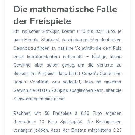
Die mathematische Falle
der Freispiele
Ein typischer Slot‑Spin kostet 0,10 bis 0,50 Euro, je
nach Einsatz. Starburst, das in den meisten deutschen
Casinos zu finden ist, hat eine Volatilität, die dem Puls
eines Marathonläufers entspricht – häufige, kleine
Gewinne, aber selten genug, um die Verluste zu
decken. Im Vergleich dazu bietet Gonzo’s Quest eine
höhere Volatilität, was bedeutet, dass ein einzelner
Gewinn die letzten 20 Spins ausgleichen kann, aber die
Schwankungen sind riesig.
Rechnen wir: 50 Freispiele à 0,20 Euro ergeben
theoretisch 10 Euro Spielkapital. Die Bedingungen
verlangen jedoch, dass der Einsatz mindestens 0,25