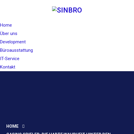
Home
Über uns
Development
Büroausstattung
IT-Service
Kontakt
HOME