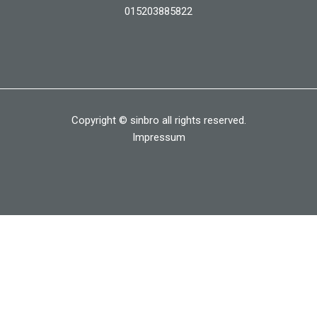
015203885822
Copyright © sinbro all rights reserved.
Impressum