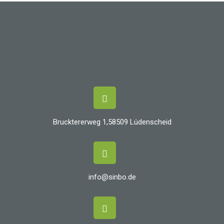
Brucktererweg 1,58509 Lüdenscheid
info@sinbo.de