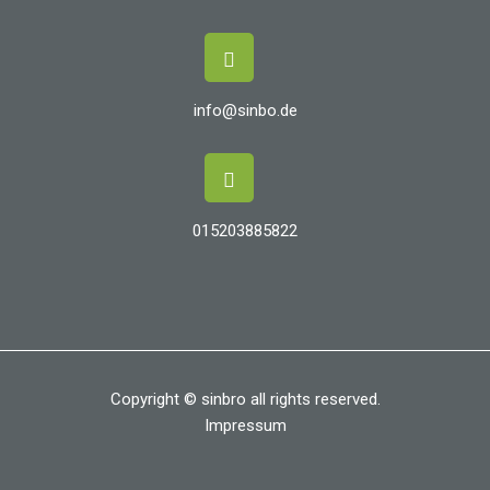
info@sinbo.de
015203885822
Copyright © sinbro all rights reserved.
Impressum