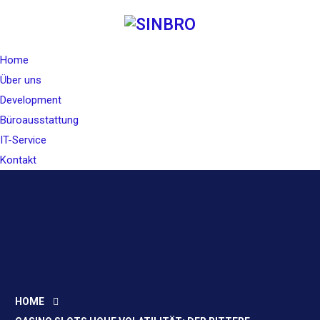
Home
Über uns
Development
Büroausstattung
IT-Service
Kontakt
HOME