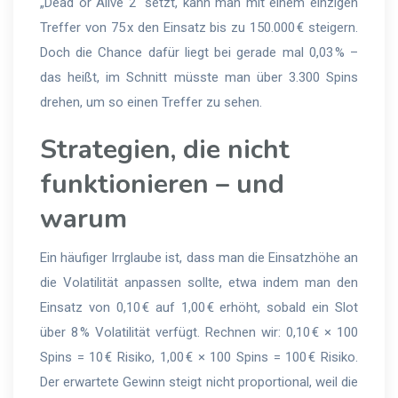
„Dead or Alive 2“ setzt, kann man mit einem einzigen
Treffer von 75 x den Einsatz bis zu 150.000 € steigern.
Doch die Chance dafür liegt bei gerade mal 0,03 % –
das heißt, im Schnitt müsste man über 3.300 Spins
drehen, um so einen Treffer zu sehen.
Strategien, die nicht
funktionieren – und
warum
Ein häufiger Irrglaube ist, dass man die Einsatzhöhe an
die Volatilität anpassen sollte, etwa indem man den
Einsatz von 0,10 € auf 1,00 € erhöht, sobald ein Slot
über 8 % Volatilität verfügt. Rechnen wir: 0,10 € × 100
Spins = 10 € Risiko, 1,00 € × 100 Spins = 100 € Risiko.
Der erwartete Gewinn steigt nicht proportional, weil die