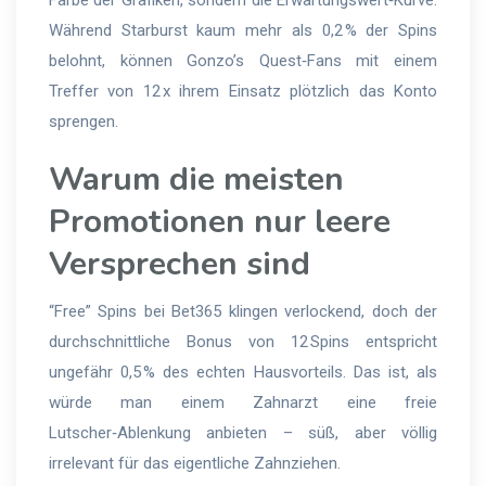
Farbe der Grafiken, sondern die Erwartungswert‑Kurve.
Während Starburst kaum mehr als 0,2 % der Spins
belohnt, können Gonzo’s Quest‑Fans mit einem
Treffer von 12 x ihrem Einsatz plötzlich das Konto
sprengen.
Warum die meisten
Promotionen nur leere
Versprechen sind
“Free” Spins bei Bet365 klingen verlockend, doch der
durchschnittliche Bonus von 12 Spins entspricht
ungefähr 0,5 % des echten Hausvorteils. Das ist, als
würde man einem Zahnarzt eine freie
Lutscher‑Ablenkung anbieten – süß, aber völlig
irrelevant für das eigentliche Zahnziehen.