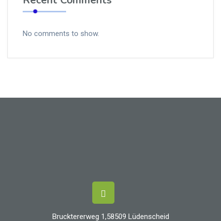
Recent Comments
No comments to show.
Brucktererweg 1,58509 Lüdenscheid