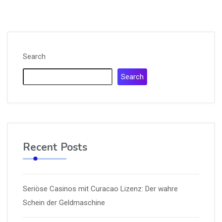
Search
Search
Recent Posts
Seriöse Casinos mit Curacao Lizenz: Der wahre
Schein der Geldmaschine