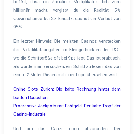
hoffst, dass ein 5‑maliger Multiplikator dich zum
Millionär macht, vergisst du die Realität: 5 %
Gewinnchance bei 2 × Einsatz, das ist ein Verlust von
95 %.
Ein letzter Hinweis: Die meisten Casinos verstecken
ihre Volatilitätsangaben im Kleingedruckten der T&C,
wo die Schriftgröße oft bei 9 pt liegt. Das ist praktisch,
als würde man versuchen, ein Schild zu lesen, das von
einem 2‑Meter‑Riesen mit einer Lupe übersehen wird.
Online Slots Zürich: Die kalte Rechnung hinter dem
bunten Rauschen
Progressive Jackpots mit Echtgeld: Der kalte Tropf der
Casino‑Industrie
Und um das Ganze noch abzurunden: Der