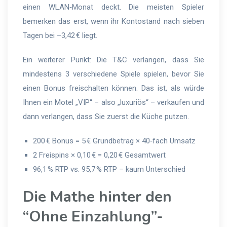
einen WLAN‑Monat deckt. Die meisten Spieler
bemerken das erst, wenn ihr Kontostand nach sieben
Tagen bei –3,42 € liegt.
Ein weiterer Punkt: Die T&C verlangen, dass Sie
mindestens 3 verschiedene Spiele spielen, bevor Sie
einen Bonus freischalten können. Das ist, als würde
Ihnen ein Motel „VIP“ – also „luxuriös“ – verkaufen und
dann verlangen, dass Sie zuerst die Küche putzen.
200 € Bonus = 5 € Grundbetrag × 40‑fach Umsatz
2 Freispins × 0,10 € = 0,20 € Gesamtwert
96,1 % RTP vs. 95,7 % RTP – kaum Unterschied
Die Mathe hinter den
“Ohne Einzahlung”-