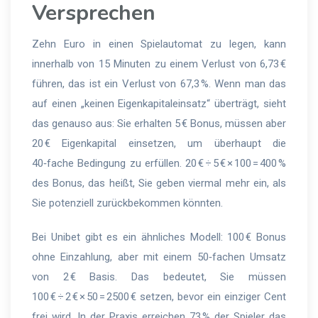
Versprechen
Zehn Euro in einen Spielautomat zu legen, kann
innerhalb von 15 Minuten zu einem Verlust von 6,73 €
führen, das ist ein Verlust von 67,3 %. Wenn man das
auf einen „keinen Eigenkapitaleinsatz“ überträgt, sieht
das genauso aus: Sie erhalten 5 € Bonus, müssen aber
20 € Eigenkapital einsetzen, um überhaupt die
40‑fache Bedingung zu erfüllen. 20 € ÷ 5 € × 100 = 400 %
des Bonus, das heißt, Sie geben viermal mehr ein, als
Sie potenziell zurückbekommen könnten.
Bei Unibet gibt es ein ähnliches Modell: 100 € Bonus
ohne Einzahlung, aber mit einem 50‑fachen Umsatz
von 2 € Basis. Das bedeutet, Sie müssen
100 € ÷ 2 € × 50 = 2500 € setzen, bevor ein einziger Cent
frei wird. In der Praxis erreichen 73 % der Spieler das