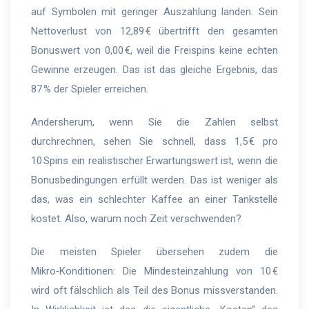
auf Symbolen mit geringer Auszahlung landen. Sein
Nettoverlust von 12,89 € übertrifft den gesamten
Bonuswert von 0,00 €, weil die Freispins keine echten
Gewinne erzeugen. Das ist das gleiche Ergebnis, das
87 % der Spieler erreichen.
Andersherum, wenn Sie die Zahlen selbst
durchrechnen, sehen Sie schnell, dass 1,5 € pro
10 Spins ein realistischer Erwartungswert ist, wenn die
Bonusbedingungen erfüllt werden. Das ist weniger als
das, was ein schlechter Kaffee an einer Tankstelle
kostet. Also, warum noch Zeit verschwenden?
Die meisten Spieler übersehen zudem die
Mikro‑Konditionen: Die Mindesteinzahlung von 10 €
wird oft fälschlich als Teil des Bonus missverstanden.