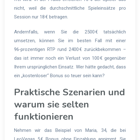
nicht, weil die durchschnittliche Spieleinsätze pro
Session nur 18 € betragen.
Andernfalls, wenn Sie die 2500 € tatsächlich
umsetzen, können Sie im besten Fall mit einer
96‑prozentigen RTP rund 2400 € zurückbekommen –
das ist immer noch ein Verlust von 100 € gegenüber
Ihrem ursprünglichen Einsatz. Wer hätte gedacht, dass
ein „kostenloser“ Bonus so teuer sein kann?
Praktische Szenarien und
warum sie selten
funktionieren
Nehmen wir das Beispiel von Maria, 34, die bei
LeoVegas 5 € Bonus ohne Einzahlung annimmt. Sie