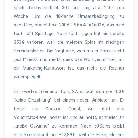
spielt durchschnittlich 30 € pro Tag, also 210 € pro
Woche. Um die 40‑fache Umsatzbedingung zu
schaffen, braucht sie 200 € ÷ 5 € × 40 = 1600 €; das sind
fast acht Spieltage. Nach fünf Tagen hat sie bereits
350 € verloren, weil die meisten Spins im niedrigen
Bereich bleiben. Sie fragt sich, warum der Bonus nicht
„echt“ heißt, und merkt, dass das Wort „echt“ hier nur
ein Marketing‑Kunstwort ist, das nicht die Realität
widerspiegelt.
Ein zweites Szenario: Tom, 27, schaut sich die 100 €
“keine Einzahlung” bei einem neuen Anbieter an. Er
testet nur Gonzo’s Quest, weil dort das
Volatilitäts‑Level höher ist und er hofft, schneller an
„große Gewinne“ zu kommen. Nach 50 Spins bleibt
sein Kontostand bei –12,89 €, weil die Freispiele nur