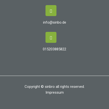
info@sinbo.de
015203885822
Copyright © sinbro all rights reserved.
Impressum