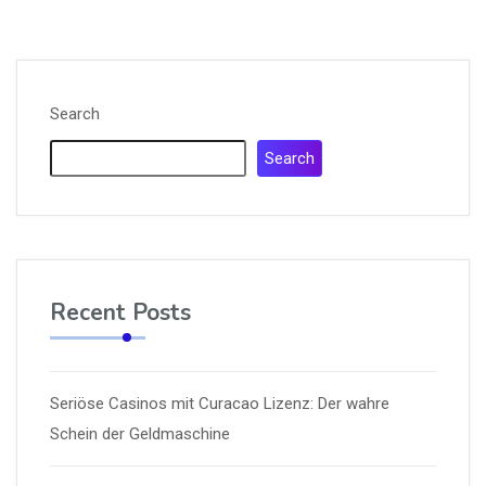
Search
Search
Recent Posts
Seriöse Casinos mit Curacao Lizenz: Der wahre
Schein der Geldmaschine