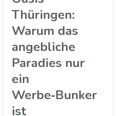
Thüringen:
Warum das
angebliche
Paradies nur
ein
Werbe‑Bunker
ist