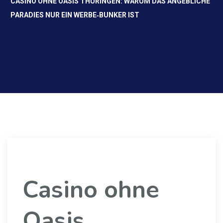
CASINO OHNE OASIS THÜRINGEN: WARUM DAS ANGEBLICHE
PARADIES NUR EIN WERBE‑BUNKER IST
Casino ohne
Oasis