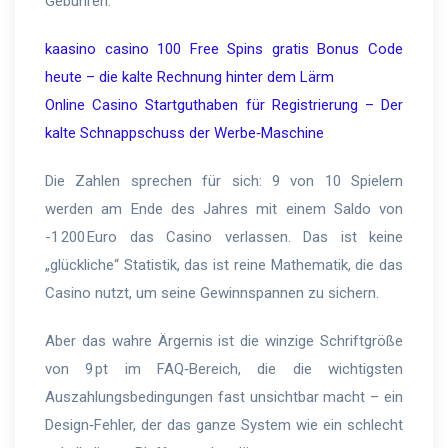
Gebühren.
kaasino casino 100 Free Spins gratis Bonus Code
heute – die kalte Rechnung hinter dem Lärm
Online Casino Startguthaben für Registrierung – Der
kalte Schnappschuss der Werbe‑Maschine
Die Zahlen sprechen für sich: 9 von 10 Spielern
werden am Ende des Jahres mit einem Saldo von
-1 200 Euro das Casino verlassen. Das ist keine
„glückliche“ Statistik, das ist reine Mathematik, die das
Casino nutzt, um seine Gewinnspannen zu sichern.
Aber das wahre Ärgernis ist die winzige Schriftgröße
von 9 pt im FAQ‑Bereich, die die wichtigsten
Auszahlungsbedingungen fast unsichtbar macht – ein
Design‑Fehler, der das ganze System wie ein schlecht