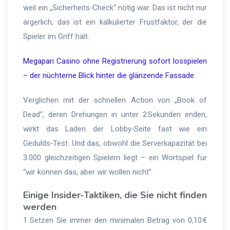
weil ein „Sicherheits‑Check“ nötig war. Das ist nicht nur
ärgerlich, das ist ein kalkulierter Frustfaktor, der die
Spieler im Griff hält.
Megapari Casino ohne Registrierung sofort losspielen
– der nüchterne Blick hinter die glänzende Fassade
Verglichen mit der schnellen Action von „Book of
Dead“, deren Drehungen in unter 2 Sekunden enden,
wirkt das Laden der Lobby‑Seite fast wie ein
Gedulds‑Test. Und das, obwohl die Serverkapazität bei
3.000 gleichzeitigen Spielern liegt – ein Wortspiel für
“wir können das, aber wir wollen nicht”.
Einige Insider‑Taktiken, die Sie nicht finden
werden
1. Setzen Sie immer den minimalen Betrag von 0,10 €