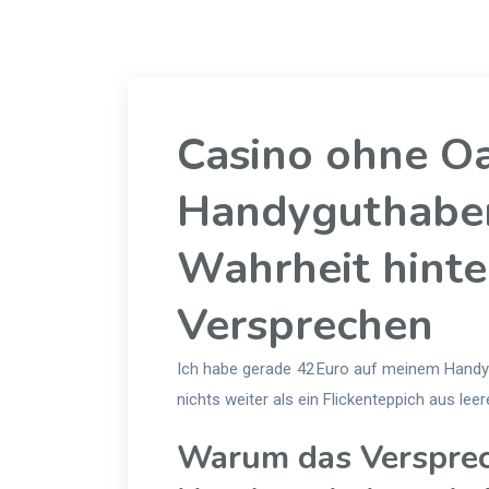
Casino ohne Oa
Handyguthaben 
Wahrheit hinte
Versprechen
Ich habe gerade 42 Euro auf meinem Handy
nichts weiter als ein Flickenteppich aus lee
Warum das Versprec