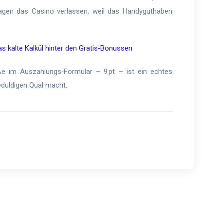
Tagen das Casino verlassen, weil das Handyguthaben
 kalte Kalkül hinter den Gratis‑Bonussen
ße im Auszahlungs‑Formular – 9 pt – ist ein echtes
duldigen Qual macht.