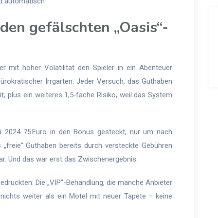
eld automatisch
 den gefälschten „Oasis“-
r mit hoher Volatilität den Spieler in ein Abenteuer
ürokratischer Irrgarten. Jeder Versuch, das Guthaben
it, plus ein weiteres 1,5‑fache Risiko, weil das System
uni 2024 75 Euro in den Bonus gesteckt, nur um nach
s „freie“ Guthaben bereits durch versteckte Gebühren
ar. Und das war erst das Zwischenergebnis.
ngedruckten: Die „VIP“-Behandlung, die manche Anbieter
nichts weiter als ein Motel mit neuer Tapete – keine