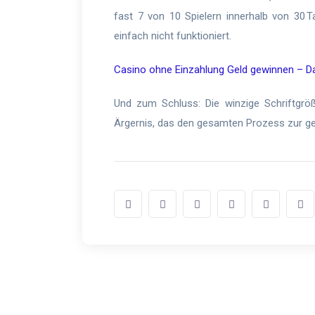
fast 7 von 10 Spielern innerhalb von 30 
einfach nicht funktioniert.
Casino ohne Einzahlung Geld gewinnen – Das
Und zum Schluss: Die winzige Schriftgrö
Ärgernis, das den gesamten Prozess zur ge