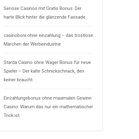
Seriöse Casinos mit Gratis Bonus: Der
harte Blick hinter die glänzende Fassade
casinoboni ohne einzahlung – das trostlose
Märchen der Werbeindustrie
Starda Casino ohne Wager Bonus für neue
Spieler – Der kalte Schnickschnack, den
keiner braucht
Einzahlungsbonus ohne maximalen Gewinn
Casino: Warum das nur ein mathematischer
Trick ist