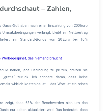
durchschaut – Zahlen,
s Oasis‑Guthaben nach einer Einzahlung von 200 Euro
 Umsatzbedingungen verlangt, bleibt ein Nettoertrag
liefert ein Standard‑Bonus von 20 Euro bei 10 %
ge Werbegespinst, das niemand braucht
eduld haben, jede Bedingung zu prüfen, greifen sie
„gratis“ zurück. Ich erinnere daran, dass keine
mals wirklich kostenlos ist – das Wort ist ein reines
are zeigt, dass 68 % der Beschwerden sich um das
Oasis nur selten aktualisiert wird. Das bedeutet, dass