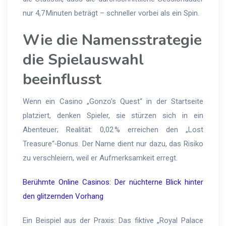
nur 4,7 Minuten beträgt – schneller vorbei als ein Spin.
Wie die Namensstrategie
die Spielauswahl
beeinflusst
Wenn ein Casino „Gonzo’s Quest“ in der Startseite
platziert, denken Spieler, sie stürzen sich in ein
Abenteuer; Realität: 0,02 % erreichen den „Lost
Treasure“‑Bonus. Der Name dient nur dazu, das Risiko
zu verschleiern, weil er Aufmerksamkeit erregt.
Berühmte Online Casinos: Der nüchterne Blick hinter
den glitzernden Vorhang
Ein Beispiel aus der Praxis: Das fiktive „Royal Palace