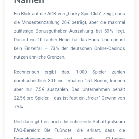
Namen
Ein Blick auf die AGB von „Lucky Spin Club“ zeigt, dass
die Mindesteinzahlung 20 € beträgt, aber die maximal
zulässige Bonusguthaben‑Auszahlung bei 50 % liegt.
Das ist ein 10‑facher Hebel für das Haus. Und das ist
kein Einzelfall – 73 % der deutschen Online‑Casinos
nutzen ähnliche Grenzen.
Rechnerisch ergibt das: 1.000 Spieler zahlen
durchschnittlich 30 € ein, erhalten 15 € Bonus, können
aber nur 7,5 € auszahlen. Das Unternehmen behält
22,5 € pro Spieler – das ist fast ein „freier“ Gewinn von
75 %.
Und dann gibt es noch die irritierende Schriftgröße im
FAQ‑Bereich: Die Fußnote, die erklärt, dass die