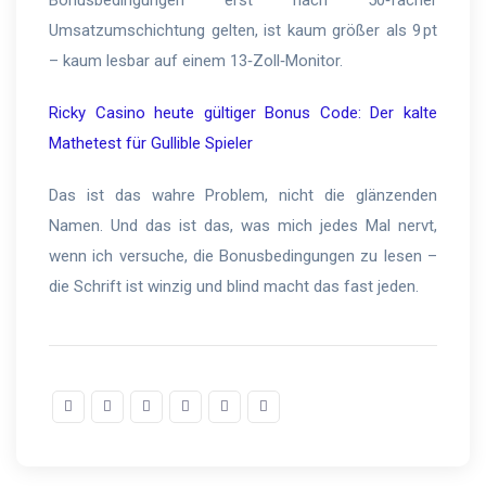
Bonusbedingungen erst nach 50‑facher
Umsatzumschichtung gelten, ist kaum größer als 9 pt
– kaum lesbar auf einem 13‑Zoll‑Monitor.
Ricky Casino heute gültiger Bonus Code: Der kalte
Mathetest für Gullible Spieler
Das ist das wahre Problem, nicht die glänzenden
Namen. Und das ist das, was mich jedes Mal nervt,
wenn ich versuche, die Bonusbedingungen zu lesen –
die Schrift ist winzig und blind macht das fast jeden.