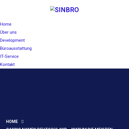
Home
Über uns
Development
Büroausstattung
IT-Service
Kontakt
HOME