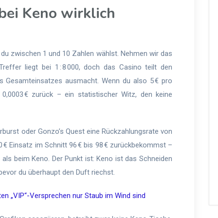
bei Keno wirklich
ss du zwischen 1 und 10 Zahlen wählst. Nehmen wir das
effer liegt bei 1 : 8 000, doch das Casino teilt den
des Gesamteinsatzes ausmacht. Wenn du also 5 € pro
,0003 € zurück – ein statistischer Witz, den keine
arburst oder Gonzo’s Quest eine Rückzahlungsrate von
00 € Einsatz im Schnitt 96 € bis 98 € zurückbekommst –
als beim Keno. Der Punkt ist: Keno ist das Schneiden
bevor du überhaupt den Duft riechst.
ten „VIP“-Versprechen nur Staub im Wind sind