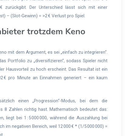
 € zurückgibt. Der Unterschied lässt sich mit einer
t) – (Slot‑Gewinn) = >2 € Verlust pro Spiel.
bieter trotzdem Keno
eno mit dem Argument, es sei „einfach zu integrieren“.
s Portfolio zu „diversifizieren“, sodass Spieler nicht
r Hausvorteil zu hoch erscheint. Das Resultat ist ein
,02 € pro Minute an Einnahmen generiert – ein kaum
ätzlich einen „Progression“-Modus, bei dem die
s 8 Zahlen richtig hast. Mathematisch bedeutet das:
n, liegt bei 1 : 5 000 000, während die Auszahlung bei
och im negativen Bereich, weil 12 000 € * (1/5 000 000) =
t.