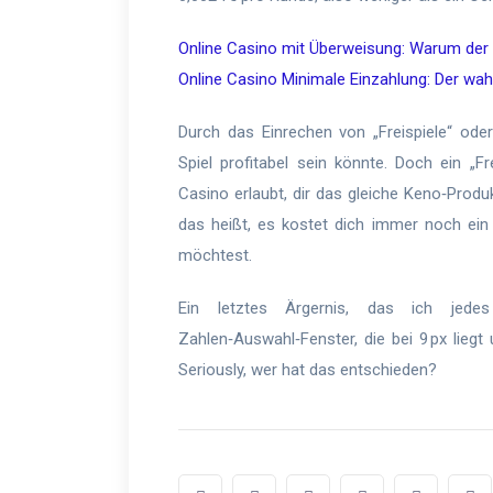
Online Casino mit Überweisung: Warum der Sc
Online Casino Minimale Einzahlung: Der wah
Durch das Einrechen von „Freispiele“ oder 
Spiel profitabel sein könnte. Doch ein „Fr
Casino erlaubt, dir das gleiche Keno‑Produ
das heißt, es kostet dich immer noch ein
möchtest.
Ein letztes Ärgernis, das ich jede
Zahlen‑Auswahl‑Fenster, die bei 9 px lieg
Seriously, wer hat das entschieden?