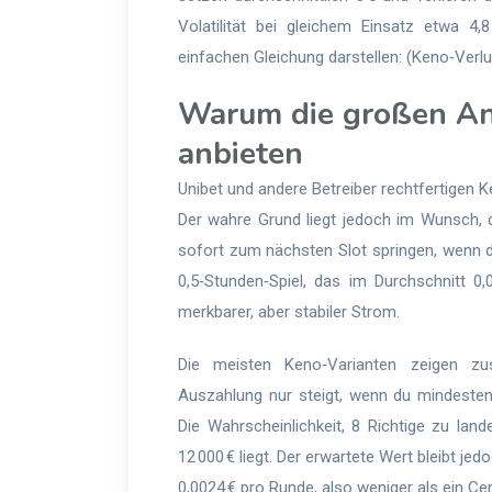
Volatilität bei gleichem Einsatz etwa 4,8
einfachen Gleichung darstellen: (Keno‑Verlus
Warum die großen An
anbieten
Unibet und andere Betreiber rechtfertigen K
Der wahre Grund liegt jedoch im Wunsch, da
sofort zum nächsten Slot springen, wenn de
0,5‑Stunden‑Spiel, das im Durchschnitt 0
merkbarer, aber stabiler Strom.
Die meisten Keno‑Varianten zeigen zus
Auszahlung nur steigt, wenn du mindesten
Die Wahrscheinlichkeit, 8 Richtige zu lande
12 000 € liegt. Der erwartete Wert bleibt jed
0,0024 € pro Runde, also weniger als ein Cen