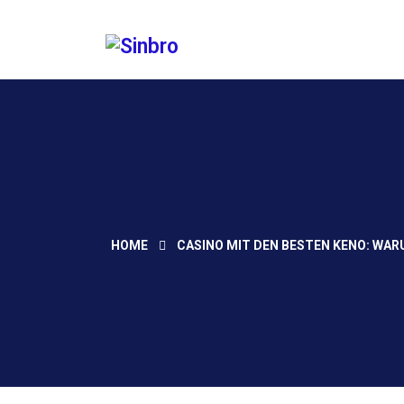
HOME
CASINO MIT DEN BESTEN KENO: WA