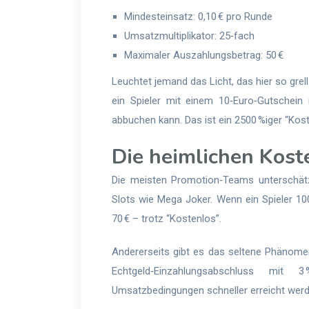
Mindesteinsatz: 0,10 € pro Runde
Umsatzmultiplikator: 25‑fach
Maximaler Auszahlungsbetrag: 50 €
Leuchtet jemand das Licht, das hier so gre
ein Spieler mit einem 10‑Euro‑Gutschei
abbuchen kann. Das ist ein 2500 %iger “Kos
Die heimlichen Kost
Die meisten Promotion‑Teams unterschätz
Slots wie Mega Joker. Wenn ein Spieler 100 
70 € – trotz “Kostenlos”.
Andererseits gibt es das seltene Phänome
Echtgeld‑Einzahlungsabschluss mit
Umsatzbedingungen schneller erreicht werde