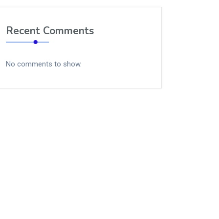
Recent Comments
No comments to show.