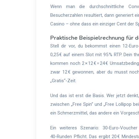
Wenn man die durchschnittliche Conv
Besucherzahlen resultiert, dann generiert e
Casino – ohne dass ein einziger Cent der Sp
Praktische Beispielrechnung für d
Stell dir vor, du bekommst einen 12‑Euro
0,25 € auf einem Slot mit 95 % RTP. Dein theo
kommen noch 2 × 12 € = 24 € Umsatzbedingu
zwar 12 € gewonnen, aber du musst noch 
„Gratis“-Zeit.
Und das ist erst die Basis. Wer jetzt denkt
zwischen „Free Spin“ und „Free Lollipop be
ein Schmerzmittel, das andere ein Vorge
Ein weiteres Szenario: 30‑Euro‑Voucher 
40‑Runden Pflicht. Das ergibt 20 € Mindes