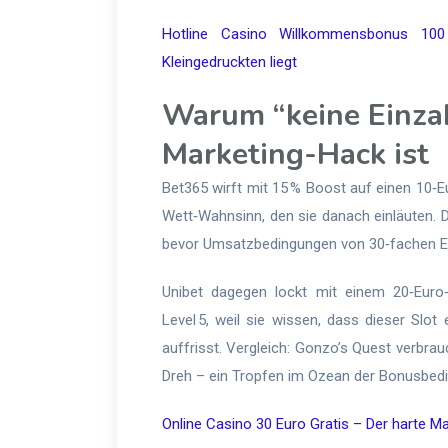
Hotline Casino Willkommensbonus 10
Kleingedruckten liegt
Warum “keine Einzah
Marketing-Hack ist
Bet365 wirft mit 15 % Boost auf einen 10‑E
Wett‑Wahnsinn, den sie danach einläuten. D
bevor Umsatzbedingungen von 30‑fachen E
Unibet dagegen lockt mit einem 20‑Euro‑
Level 5, weil sie wissen, dass dieser Slot 
auffrisst. Vergleich: Gonzo’s Quest verbrauc
Dreh – ein Tropfen im Ozean der Bonusbed
Online Casino 30 Euro Gratis – Der harte Ma