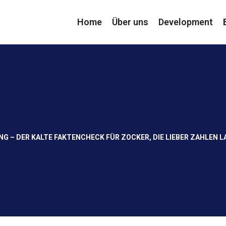
Home
Über uns
Development
G – DER KALTE FAKTENCHECK FÜR ZOCKER, DIE LIEBER ZAHLEN 