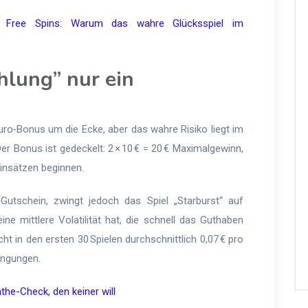
0 Free Spins: Warum das wahre Glücksspiel im
lung” nur ein
uro‑Bonus um die Ecke, aber das wahre Risiko liegt im
er Bonus ist gedeckelt: 2 × 10 € = 20 € Maximalgewinn,
insätzen beginnen.
Gutschein, zwingt jedoch das Spiel „Starburst“ auf
eine mittlere Volatilität hat, die schnell das Guthaben
ht in den ersten 30 Spielen durchschnittlich 0,07 € pro
ingungen.
the-Check, den keiner will