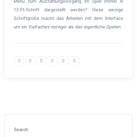
Menü zum Auszahlungsvorgang im Spiel immer in
12‑Pt‑Schrift dargestellt werden? Diese winzige
Schriftgröße macht das Arbeiten mit dem Interface
um ein Vielfaches nerviger als das eigentliche Spielen.
Search