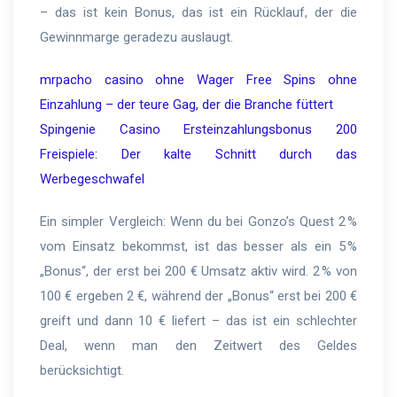
– das ist kein Bonus, das ist ein Rücklauf, der die
Gewinnmarge geradezu auslaugt.
mrpacho casino ohne Wager Free Spins ohne
Einzahlung – der teure Gag, der die Branche füttert
Spingenie Casino Ersteinzahlungsbonus 200
Freispiele: Der kalte Schnitt durch das
Werbegeschwafel
Ein simpler Vergleich: Wenn du bei Gonzo’s Quest 2 %
vom Einsatz bekommst, ist das besser als ein 5 %
„Bonus“, der erst bei 200 € Umsatz aktiv wird. 2 % von
100 € ergeben 2 €, während der „Bonus“ erst bei 200 €
greift und dann 10 € liefert – das ist ein schlechter
Deal, wenn man den Zeitwert des Geldes
berücksichtigt.