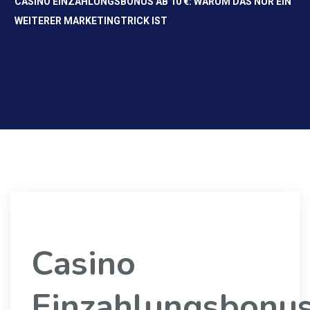
CASINO EINZAHLUNGSBONUS AB 10 €: WARUM DAS NUR EIN
WEITERER MARKETINGTRICK IST
Casino
Einzahlungsbonu