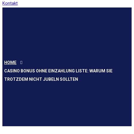
Kontakt
HOME
CASINO BONUS OHNE EINZAHLUNG LISTE: WARUM SIE
TROTZDEM NICHT JUBELN SOLLTEN