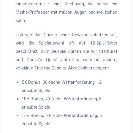
Einsatzsumme – eine Rechnung, die selbst ein
Mathe‑Professor mit müden Augen nachvollziehen
kann.
Und weil das Casino seine Gewinne schützen will,
wird die Spielauswahl oft auf 12‑Spiel‑Slots
beschränkt. Zum Beispiel dürfen Sie nur Starburst
und Gonzo’s Quest aufrufen, während andere,
volatilere Titel wie Dead or Alive bleiben gesperrt.
5 € Bonus, 30‑fache Wettanforderung, 12
erlaubte Spiele
10 € Bonus, 40‑fache Wettanforderung, 8
erlaubte Spiele
15 € Bonus, 50‑fache Wettanforderung, 5
erlaubte Spiele