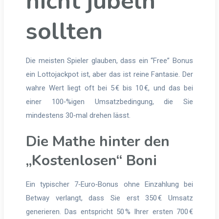
nicht jubeln
sollten
Die meisten Spieler glauben, dass ein “Free” Bonus
ein Lottojackpot ist, aber das ist reine Fantasie. Der
wahre Wert liegt oft bei 5 € bis 10 €, und das bei
einer 100‑%igen Umsatzbedingung, die Sie
mindestens 30‑mal drehen lässt.
Die Mathe hinter den
„Kostenlosen“ Boni
Ein typischer 7‑Euro‑Bonus ohne Einzahlung bei
Betway verlangt, dass Sie erst 350 € Umsatz
generieren. Das entspricht 50 % Ihrer ersten 700 €