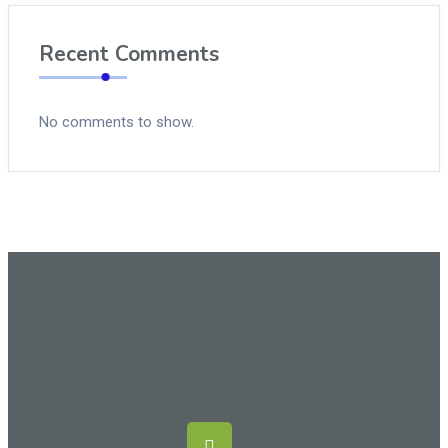
Recent Comments
No comments to show.