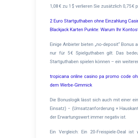
1,08 € zu 1 $ verlieren Sie zusätzlich 0,75 € p
2 Euro Startguthaben ohne Einzahlung Casin
Blackjack Karten Punkte: Warum Ihr Kontost
Einige Anbieter bieten „no‑deposit“ Bonus 
nur für 5 € Spielguthaben gilt. Das bedeu
Startguthaben spielen können – ein weiterer
tropicana online casino pa promo code o
dem Werbe‑Gimmick
Die Bonuslogik lässt sich auch mit einer e
Einsatz) − (Umsatzanforderung × Hauskante
der Erwartungswert immer negativ ist.
Ein Vergleich: Ein 20‑Freispiele‑Deal is