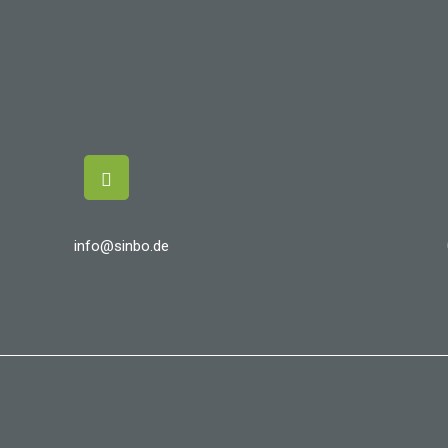
info@sinbo.de