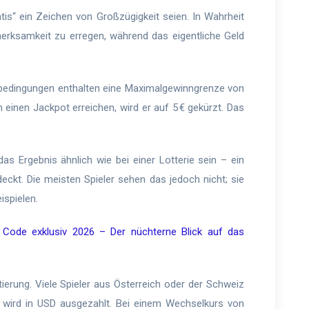
ratis“ ein Zeichen von Großzügigkeit seien. In Wahrheit
erksamkeit zu erregen, während das eigentliche Geld
usbedingungen enthalten eine Maximalgewinngrenze von
 einen Jackpot erreichen, wird er auf 5 € gekürzt. Das
as Ergebnis ähnlich wie bei einer Lotterie sein – ein
 deckt. Die meisten Spieler sehen das jedoch nicht; sie
ispielen.
 Code exklusiv 2026 – Der nüchterne Blick auf das
tierung. Viele Spieler aus Österreich oder der Schweiz
l wird in USD ausgezahlt. Bei einem Wechselkurs von