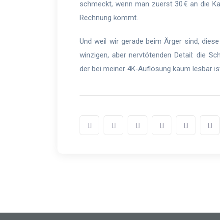
schmeckt, wenn man zuerst 30 € an die Ka
Rechnung kommt.
Und weil wir gerade beim Ärger sind, dies
winzigen, aber nervtötenden Detail: die Sc
der bei meiner 4K‑Auflösung kaum lesbar is