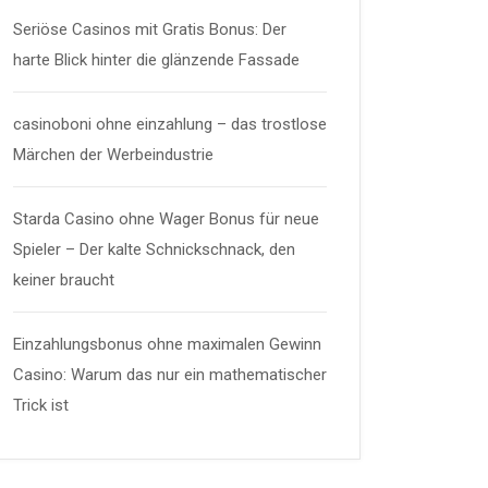
Seriöse Casinos mit Gratis Bonus: Der
harte Blick hinter die glänzende Fassade
casinoboni ohne einzahlung – das trostlose
Märchen der Werbeindustrie
Starda Casino ohne Wager Bonus für neue
Spieler – Der kalte Schnickschnack, den
keiner braucht
Einzahlungsbonus ohne maximalen Gewinn
Casino: Warum das nur ein mathematischer
Trick ist