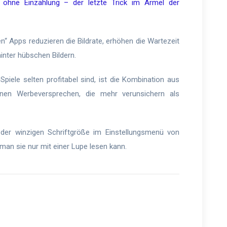
v ohne Einzahlung – der letzte Trick im Ärmel der
 Apps reduzieren die Bildrate, erhöhen die Wartezeit
inter hübschen Bildern.
iele selten profitabel sind, ist die Kombination aus
benen Werbeversprechen, die mehr verunsichern als
der winzigen Schriftgröße im Einstellungsmenü von
 man sie nur mit einer Lupe lesen kann.