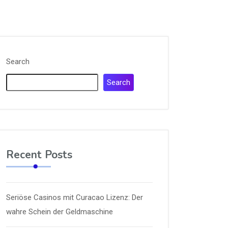
Search
Search
Recent Posts
Seriöse Casinos mit Curacao Lizenz: Der
wahre Schein der Geldmaschine