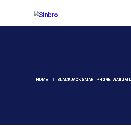
HOME
BLACKJACK SMARTPHONE: WARUM DA