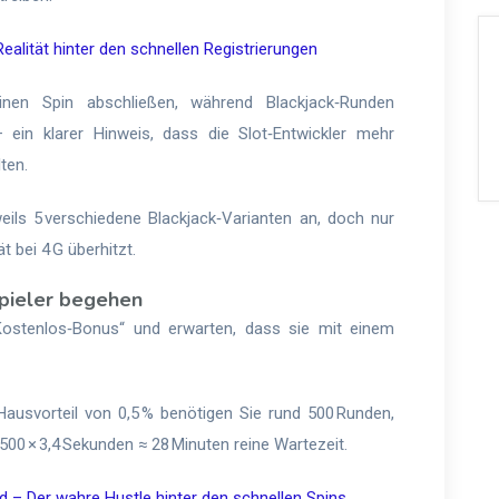
ealität hinter den schnellen Registrierungen
nen Spin abschließen, während Blackjack‑Runden
– ein klarer Hinweis, dass die Slot‑Entwickler mehr
ten.
ils 5 verschiedene Blackjack‑Varianten an, doch nur
 bei 4 G überhitzt.
Spieler begehen
ostenlos‑Bonus“ und erwarten, dass sie mit einem
 Hausvorteil von 0,5 % benötigen Sie rund 500 Runden,
00 × 3,4 Sekunden ≈ 28 Minuten reine Wartezeit.
– Der wahre Hustle hinter den schnellen Spins