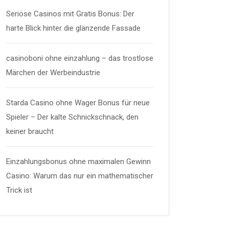
Seriöse Casinos mit Gratis Bonus: Der
harte Blick hinter die glänzende Fassade
casinoboni ohne einzahlung – das trostlose
Märchen der Werbeindustrie
Starda Casino ohne Wager Bonus für neue
Spieler – Der kalte Schnickschnack, den
keiner braucht
Einzahlungsbonus ohne maximalen Gewinn
Casino: Warum das nur ein mathematischer
Trick ist