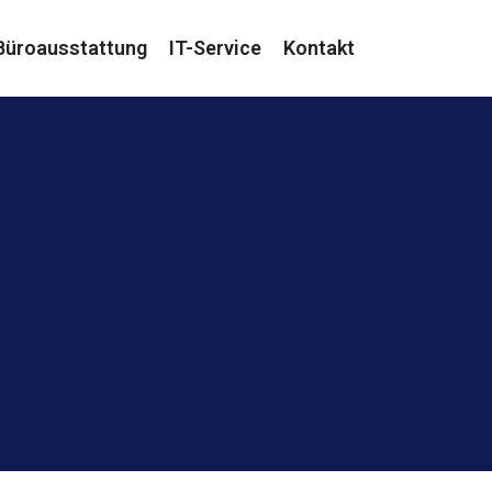
Büroausstattung
IT-Service
Kontakt