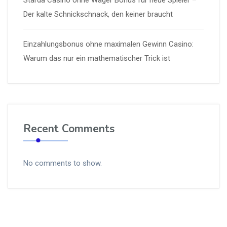
Starda Casino ohne Wager Bonus für neue Spieler –
Der kalte Schnickschnack, den keiner braucht
Einzahlungsbonus ohne maximalen Gewinn Casino:
Warum das nur ein mathematischer Trick ist
Recent Comments
No comments to show.