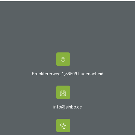
Brucktererweg 1,58509 Lüdenscheid
info@sinbo.de