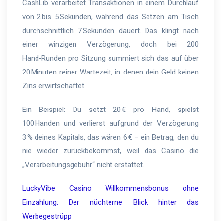
CashLib verarbeitet Transaktionen in einem Durchlauf
von 2 bis 5 Sekunden, während das Setzen am Tisch
durchschnittlich 7 Sekunden dauert. Das klingt nach
einer winzigen Verzögerung, doch bei 200
Hand‑Runden pro Sitzung summiert sich das auf über
20 Minuten reiner Wartezeit, in denen dein Geld keinen
Zins erwirtschaftet.
Ein Beispiel: Du setzt 20 € pro Hand, spielst
100 Handen und verlierst aufgrund der Verzögerung
3 % deines Kapitals, das wären 6 € – ein Betrag, den du
nie wieder zurückbekommst, weil das Casino die
„Verarbeitungsgebühr“ nicht erstattet.
LuckyVibe Casino Willkommensbonus ohne
Einzahlung: Der nüchterne Blick hinter das
Werbegestrüpp