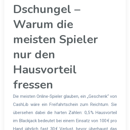
Dschungel –
Warum die
meisten Spieler
nur den
Hausvorteil
fressen
Die meisten Online‑Spieler glauben, ein „Geschenk“ von
CashLib wäre ein Freifahrtschein zum Reichtum. Sie
übersehen dabei die harten Zahlen: 0,5 % Hausvorteil
im Blackjack bedeutet bei einem Einsatz von 100 € pro
Hand jährlich fast 30 € Verlust, bevor überhaupt das