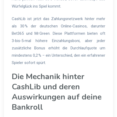
Würfelglück ins Spiel kommt.
CashLib ist jetzt das Zahlungsnetzwerk hinter mehr
als 30 % der deutschen Online‑Casinos, darunter
Bet365 und Mr Green. Diese Plattformen bieten oft
3‑bis‑5‑mal höhere Einzahlungsboni, aber jeder
zusätzliche Bonus erhöht die Durchlaufquote um
mindestens 0,2 % – ein Unterschied, den ein erfahrener
Spieler sofort spürt.
Die Mechanik hinter
CashLib und deren
Auswirkungen auf deine
Bankroll