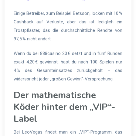
Einige Betreiber, zum Beispiel Betsson, locken mit 10 %
Cashback auf Verluste, aber das ist lediglich ein
Trostpflaster, das die durchschnittliche Rendite von
97,5 % nicht ändert.
Wenn du bei 888casino 20 € setzt und in fünf Runden
exakt 4,20 € gewinnst, hast du nach 100 Spielen nur
4 % des Gesamteinsatzes zurückgeholt – das
widerspricht jeder „großen Gewinn“-Versprechung.
Der mathematische
Köder hinter dem „VIP“-
Label
Bei LeoVegas findet man ein „VIP“-Programm, das