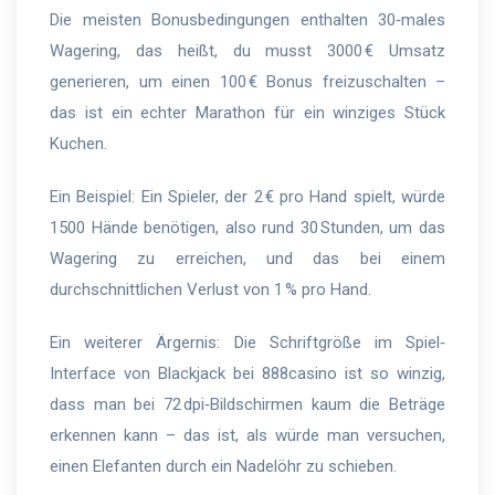
Die meisten Bonusbedingungen enthalten 30‑males
Wagering, das heißt, du musst 3000 € Umsatz
generieren, um einen 100 € Bonus freizuschalten –
das ist ein echter Marathon für ein winziges Stück
Kuchen.
Ein Beispiel: Ein Spieler, der 2 € pro Hand spielt, würde
1500 Hände benötigen, also rund 30 Stunden, um das
Wagering zu erreichen, und das bei einem
durchschnittlichen Verlust von 1 % pro Hand.
Ein weiterer Ärgernis: Die Schriftgröße im Spiel‐
Interface von Blackjack bei 888casino ist so winzig,
dass man bei 72 dpi‑Bildschirmen kaum die Beträge
erkennen kann – das ist, als würde man versuchen,
einen Elefanten durch ein Nadelöhr zu schieben.