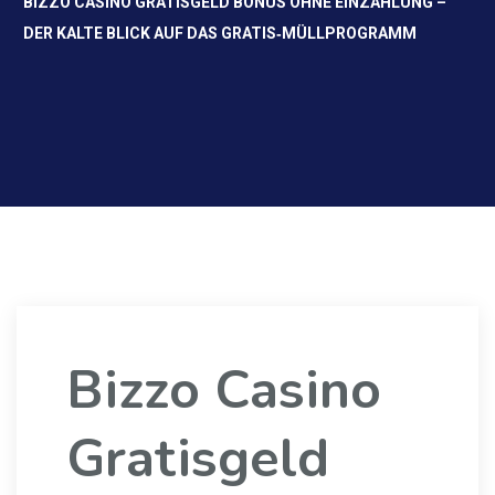
BIZZO CASINO GRATISGELD BONUS OHNE EINZAHLUNG –
DER KALTE BLICK AUF DAS GRATIS‑MÜLLPROGRAMM
Bizzo Casino
Gratisgeld