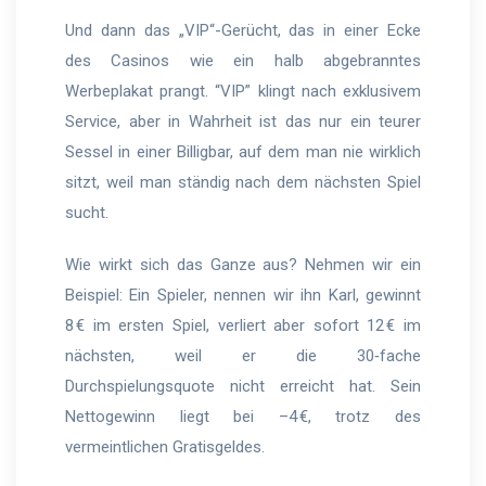
Und dann das „VIP“-Gerücht, das in einer Ecke
des Casinos wie ein halb abgebranntes
Werbeplakat prangt. “VIP” klingt nach exklusivem
Service, aber in Wahrheit ist das nur ein teurer
Sessel in einer Billigbar, auf dem man nie wirklich
sitzt, weil man ständig nach dem nächsten Spiel
sucht.
Wie wirkt sich das Ganze aus? Nehmen wir ein
Beispiel: Ein Spieler, nennen wir ihn Karl, gewinnt
8 € im ersten Spiel, verliert aber sofort 12 € im
nächsten, weil er die 30‑fache
Durchspielungsquote nicht erreicht hat. Sein
Nettogewinn liegt bei –4 €, trotz des
vermeintlichen Gratisgeldes.