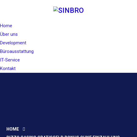
Home
Über uns
Development
Büroausstattung
IT-Service
Kontakt
HOME