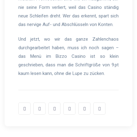
nie seine Form verliert, weil das Casino ständig
neue Schleifen dreht. Wer das erkennt, spart sich
das nervige Auf- und Abschlüsseln von Konten.
Und jetzt, wo wir das ganze Zahlenchaos
durchgearbeitet haben, muss ich noch sagen –
das Menü im Bizzo Casino ist so klein
geschrieben, dass man die Schriftgröße von 9 pt
kaum lesen kann, ohne die Lupe zu zücken.