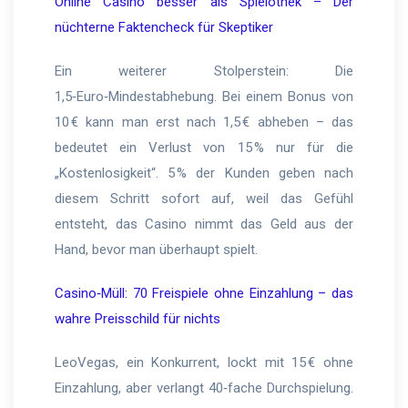
Online Casino besser als Spielothek – Der
nüchterne Faktencheck für Skeptiker
Ein weiterer Stolperstein: Die
1,5‑Euro‑Mindestabhebung. Bei einem Bonus von
10 € kann man erst nach 1,5 € abheben – das
bedeutet ein Verlust von 15 % nur für die
„Kostenlosigkeit“. 5 % der Kunden geben nach
diesem Schritt sofort auf, weil das Gefühl
entsteht, das Casino nimmt das Geld aus der
Hand, bevor man überhaupt spielt.
Casino‑Müll: 70 Freispiele ohne Einzahlung – das
wahre Preisschild für nichts
LeoVegas, ein Konkurrent, lockt mit 15 € ohne
Einzahlung, aber verlangt 40‑fache Durchspielung.