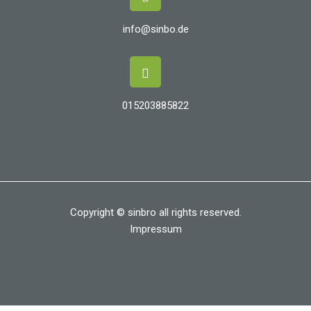
info@sinbo.de
015203885822
Copyright © sinbro all rights reserved.
Impressum