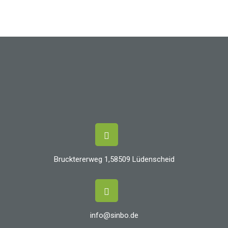
Brucktererweg 1,58509 Lüdenscheid
info@sinbo.de