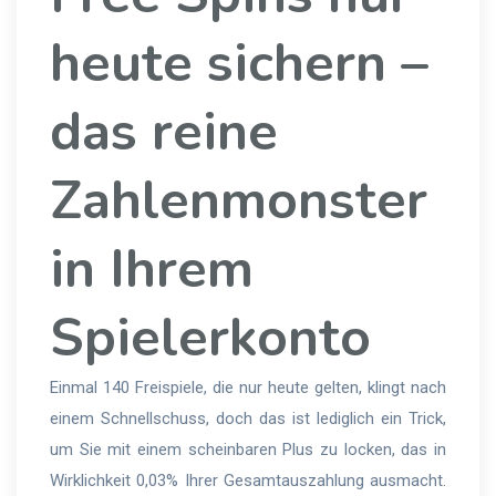
heute sichern –
das reine
Zahlenmonster
in Ihrem
Spielerkonto
Einmal 140 Freispiele, die nur heute gelten, klingt nach
einem Schnellschuss, doch das ist lediglich ein Trick,
um Sie mit einem scheinbaren Plus zu locken, das in
Wirklichkeit 0,03% Ihrer Gesamtauszahlung ausmacht.