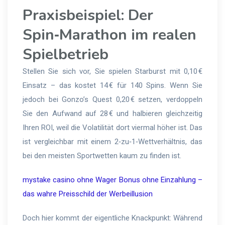
Praxisbeispiel: Der
Spin‑Marathon im realen
Spielbetrieb
Stellen Sie sich vor, Sie spielen Starburst mit 0,10 €
Einsatz – das kostet 14 € für 140 Spins. Wenn Sie
jedoch bei Gonzo’s Quest 0,20 € setzen, verdoppeln
Sie den Aufwand auf 28 € und halbieren gleichzeitig
Ihren ROI, weil die Volatilität dort viermal höher ist. Das
ist vergleichbar mit einem 2‑zu‑1‑Wettverhältnis, das
bei den meisten Sportwetten kaum zu finden ist.
mystake casino ohne Wager Bonus ohne Einzahlung –
das wahre Preisschild der Werbeillusion
Doch hier kommt der eigentliche Knackpunkt: Während