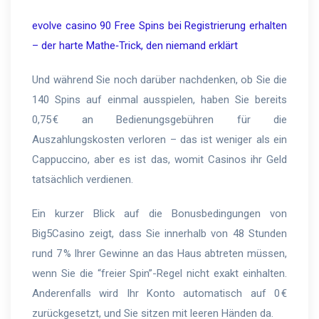
evolve casino 90 Free Spins bei Registrierung erhalten
– der harte Mathe‑Trick, den niemand erklärt
Und während Sie noch darüber nachdenken, ob Sie die
140 Spins auf einmal ausspielen, haben Sie bereits
0,75 € an Bedienungsgebühren für die
Auszahlungskosten verloren – das ist weniger als ein
Cappuccino, aber es ist das, womit Casinos ihr Geld
tatsächlich verdienen.
Ein kurzer Blick auf die Bonusbedingungen von
Big5Casino zeigt, dass Sie innerhalb von 48 Stunden
rund 7 % Ihrer Gewinne an das Haus abtreten müssen,
wenn Sie die “freier Spin”-Regel nicht exakt einhalten.
Anderenfalls wird Ihr Konto automatisch auf 0 €
zurückgesetzt, und Sie sitzen mit leeren Händen da.