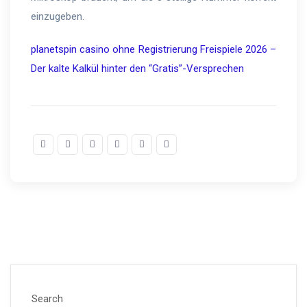
einzugeben.
planetspin casino ohne Registrierung Freispiele 2026 –
Der kalte Kalkül hinter den “Gratis”-Versprechen
Search