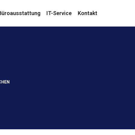
Büroausstattung
IT-Service
Kontakt
ECHEN