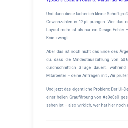
Typische Spiele im Casino: Warum der Alltag 
Und dann diese lächerlich kleine Schriftgr
Gewinnzahlen in 12 pt prangen. Wer das nic
Layout mehr ist als nur ein Design‑Fehler –
Knie zwingt.
Aber das ist noch nicht das Ende des Ärger
du, dass die Mindestauszahlung von 50 €
durchschnittlich 3 Tage dauert, währen
Mitarbeiter – deine Anfragen mit „Wir prüfe
Und jetzt das eigentliche Problem: Der UI‑D
einer hellen Graufärbung von #e0e0e0 ges
sehen ist – also wirklich, wer hat hier noch