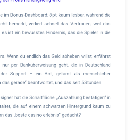
der Profis nie langweilig wird
öße im Bonus‑Dashboard: 8 pt, kaum lesbar, während die
ht bemerkt, verliert schnell das Vertrauen, weil das
 es ist ein bewusstes Hindernis, das die Spieler in die
s. Wenn du endlich das Geld abheben willst, erfährst
 nur per Banküberweisung geht, die in Deutschland
d der Support – ein Bot, getarnt als menschlicher
n das gerade“ beantwortet, und das seit 5 Stunden.
esigner hat die Schaltfläche „Auszahlung bestätigen“ in
taltet, die auf einem schwarzen Hintergrund kaum zu
 an das „beste casino erlebnis“ gedacht?