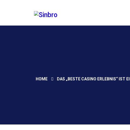
HOME
DAS „BESTE CASINO ERLEBNIS“ IST