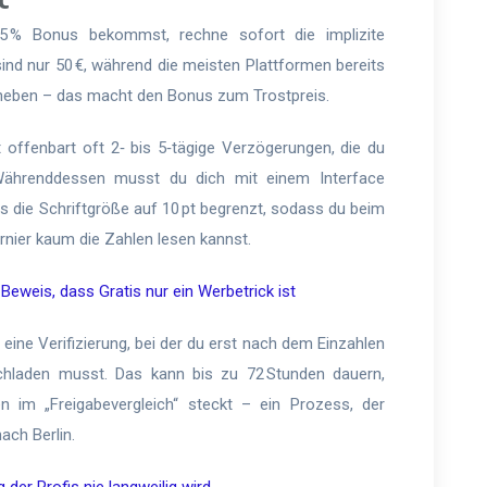
5 % Bonus bekommst, rechne sofort die implizite
ind nur 50 €, während die meisten Plattformen bereits
rheben – das macht den Bonus zum Trostpreis.
it offenbart oft 2‑ bis 5‑tägige Verzögerungen, die du
. Währenddessen musst du dich mit einem Interface
s die Schriftgröße auf 10 pt begrenzt, sodass du beim
urnier kaum die Zahlen lesen kannst.
Beweis, dass Gratis nur ein Werbetrick ist
eine Verifizierung, bei der du erst nach dem Einzahlen
chladen musst. Das kann bis zu 72 Stunden dauern,
n im „Freigabevergleich“ steckt – ein Prozess, der
ach Berlin.