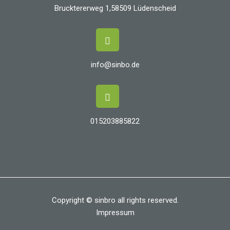
Brucktererweg 1,58509 Lüdenscheid
info@sinbo.de
015203885822
Copyright © sinbro all rights reserved.
Impressum