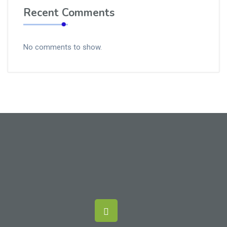
Recent Comments
No comments to show.