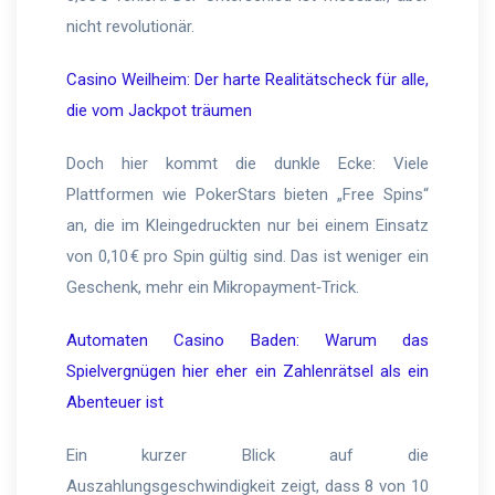
nicht revolutionär.
Casino Weilheim: Der harte Realitätscheck für alle,
die vom Jackpot träumen
Doch hier kommt die dunkle Ecke: Viele
Plattformen wie PokerStars bieten „Free Spins“
an, die im Kleingedruckten nur bei einem Einsatz
von 0,10 € pro Spin gültig sind. Das ist weniger ein
Geschenk, mehr ein Mikropayment‑Trick.
Automaten Casino Baden: Warum das
Spielvergnügen hier eher ein Zahlenrätsel als ein
Abenteuer ist
Ein kurzer Blick auf die
Auszahlungsgeschwindigkeit zeigt, dass 8 von 10