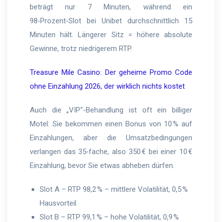
beträgt nur 7 Minuten, während ein
98‑Prozent‑Slot bei Unibet durchschnittlich 15
Minuten hält. Längerer Sitz = höhere absolute
Gewinne, trotz niedrigerem RTP.
Treasure Mile Casino: Der geheime Promo Code
ohne Einzahlung 2026, der wirklich nichts kostet
Auch die „VIP“-Behandlung ist oft ein billiger
Motel: Sie bekommen einen Bonus von 10 % auf
Einzahlungen, aber die Umsatzbedingungen
verlangen das 35‑fache, also 350 € bei einer 10 €
Einzahlung, bevor Sie etwas abheben dürfen.
Slot A – RTP 98,2 % – mittlere Volatilität, 0,5 %
Hausvorteil.
Slot B – RTP 99,1 % – hohe Volatilität, 0,9 %