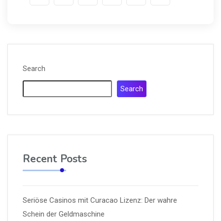
Search
Search
Recent Posts
Seriöse Casinos mit Curacao Lizenz: Der wahre
Schein der Geldmaschine