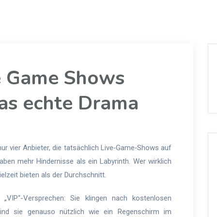
ve Game Shows
as echte Drama
ur vier Anbieter, die tatsächlich Live‑Game‑Shows auf
ben mehr Hindernisse als ein Labyrinth. Wer wirklich
ielzeit bieten als der Durchschnitt.
VIP“-Versprechen: Sie klingen nach kostenlosen
sind sie genauso nützlich wie ein Regenschirm im