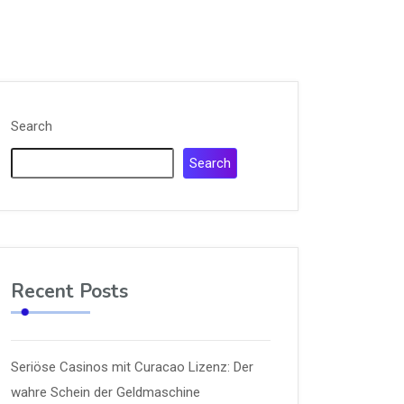
Search
Search
Recent Posts
Seriöse Casinos mit Curacao Lizenz: Der
wahre Schein der Geldmaschine