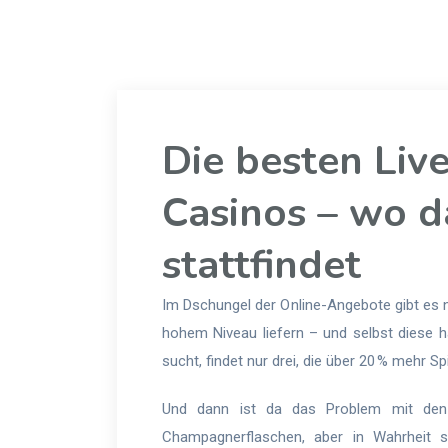
Die besten Li
Casinos – wo d
stattfindet
Im Dschungel der Online-Angebote gibt es n
hohem Niveau liefern – und selbst diese ha
sucht, findet nur drei, die über 20 % mehr Sp
Und dann ist da das Problem mit den „
Champagnerflaschen, aber in Wahrheit 