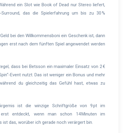
 Während ein Slot wie Book of Dead nur Stereo liefert,
al-Surround, das die Spielerfahrung um bis zu 30 %
Geld bei den Willkommensboni ein Geschenk ist, dann
ungen erst nach dem fünften Spiel angewendet werden
 Regel, dass bei Betsson ein maximaler Einsatz von 2 €
‑Spin“-Event nutzt. Das ist weniger ein Bonus und mehr
 während du gleichzeitig das Gefühl hast, etwas zu
ernis ist die winzige Schriftgröße von 9 pt im
n erst entdeckt, wenn man schon 14 Minuten im
s ist das, worüber ich gerade noch verärgert bin.