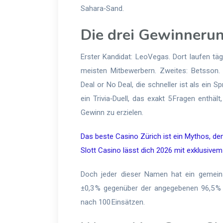
Sahara‑Sand.
Die drei Gewinneru
Erster Kandidat: LeoVegas. Dort laufen tä
meisten Mitbewerbern. Zweites: Betsson. 
Deal or No Deal, die schneller ist als ein Sp
ein Trivia‑Duell, das exakt 5 Fragen enthä
Gewinn zu erzielen.
Das beste Casino Zürich ist ein Mythos, d
Slott Casino lässt dich 2026 mit exklusivem
Doch jeder dieser Namen hat ein gemei
±0,3 % gegenüber der angegebenen 96,5 % 
nach 100 Einsätzen.