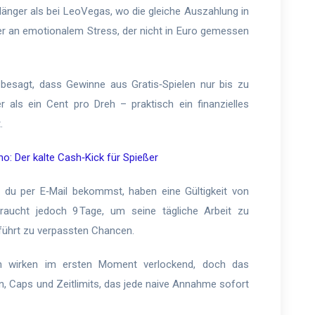
 länger als bei LeoVegas, wo die gleiche Auszahlung in
ler an emotionalem Stress, der nicht in Euro gemessen
 besagt, dass Gewinne aus Gratis‑Spielen nur bis zu
r als ein Cent pro Dreh – praktisch ein finanzielles
.
o: Der kalte Cash‑Kick für Spießer
e du per E‑Mail bekommst, haben eine Gültigkeit von
braucht jedoch 9 Tage, um seine tägliche Arbeit zu
 führt zu verpassten Chancen.
n wirken im ersten Moment verlockend, doch das
oren, Caps und Zeitlimits, das jede naive Annahme sofort