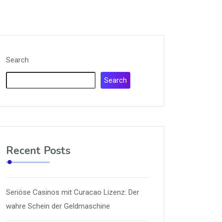
Search
Search
Recent Posts
Seriöse Casinos mit Curacao Lizenz: Der
wahre Schein der Geldmaschine