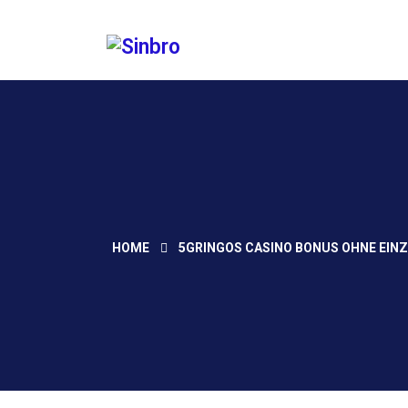
HOME
5GRINGOS CASINO BONUS OHNE EINZ