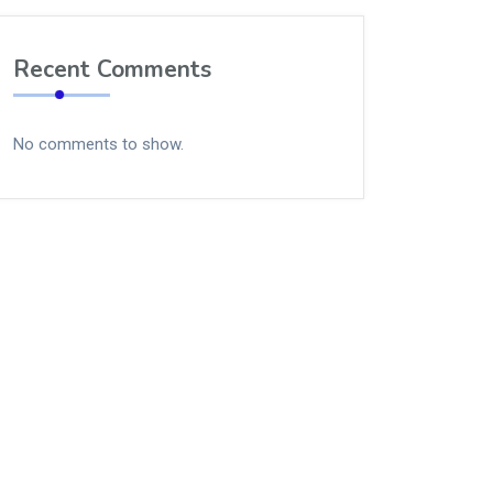
Recent Comments
No comments to show.