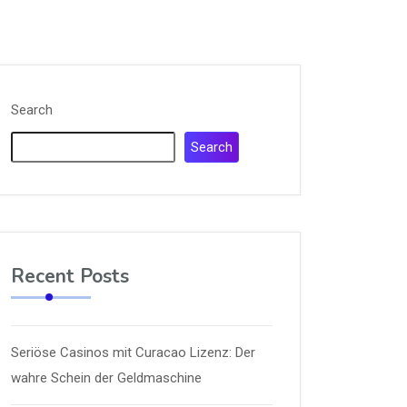
Search
Search
Recent Posts
Seriöse Casinos mit Curacao Lizenz: Der
wahre Schein der Geldmaschine