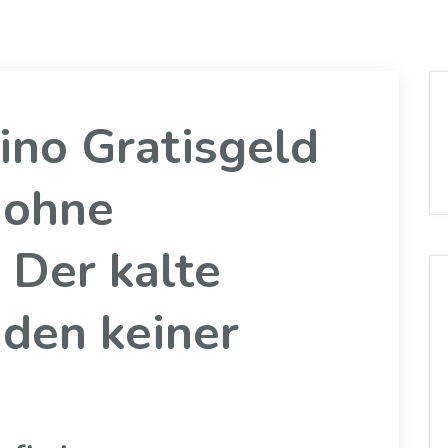
ino Gratisgeld
n ohne
 Der kalte
 den keiner