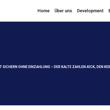
Home
Über uns
Development
T SICHERN OHNE EINZAHLUNG – DER KALTE ZAHLEN‑KICK, DEN KE