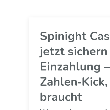
Spinight Cas
jetzt sicher
Einzahlung –
Zahlen‑Kick,
braucht