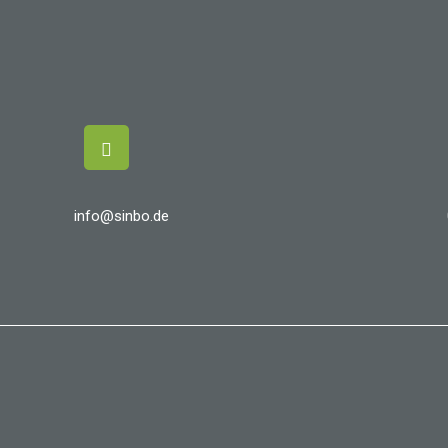
info@sinbo.de