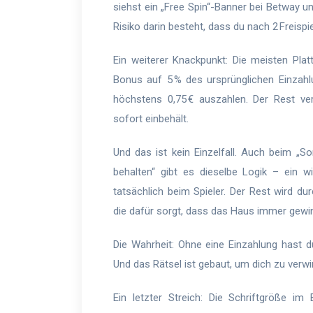
siehst ein „Free Spin“-Banner bei Betway un
Risiko darin besteht, dass du nach 2 Freispie
Ein weiterer Knackpunkt: Die meisten P
Bonus auf 5 % des ursprünglichen Einzahl
höchstens 0,75 € auszahlen. Der Rest ve
sofort einbehält.
Und das ist kein Einzelfall. Auch beim „
behalten“ gibt es dieselbe Logik – ein w
tatsächlich beim Spieler. Der Rest wird dur
die dafür sorgt, dass das Haus immer gewin
Die Wahrheit: Ohne eine Einzahlung hast d
Und das Rätsel ist gebaut, um dich zu verwi
Ein letzter Streich: Die Schriftgröße 