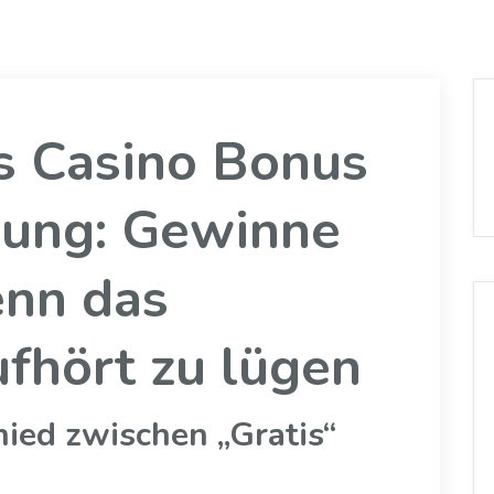
ts Casino Bonus
lung: Gewinne
enn das
fhört zu lügen
ied zwischen „Gratis“