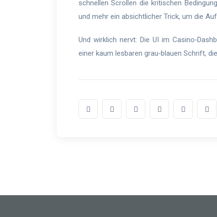
schnellen Scrollen die kritischen Bedingun
und mehr ein absichtlicher Trick, um die A
Und wirklich nervt: Die UI im Casino‑Das
einer kaum lesbaren grau‑blauen Schrift, di