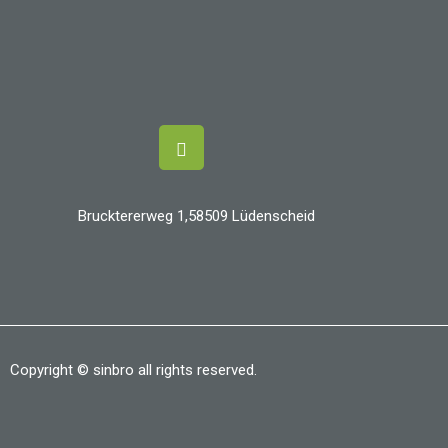
Brucktererweg 1,58509 Lüdenscheid
Copyright © sinbro all rights reserved.