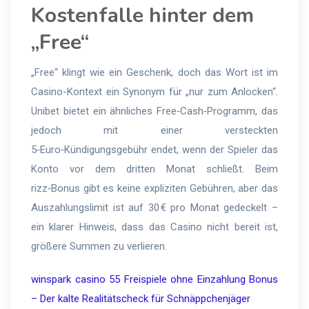
Kostenfalle hinter dem
„Free“
„Free“ klingt wie ein Geschenk, doch das Wort ist im
Casino-Kontext ein Synonym für „nur zum Anlocken“.
Unibet bietet ein ähnliches Free‑Cash‑Programm, das
jedoch mit einer versteckten
5‑Euro‑Kündigungsgebühr endet, wenn der Spieler das
Konto vor dem dritten Monat schließt. Beim
rizz‑Bonus gibt es keine expliziten Gebühren, aber das
Auszahlungslimit ist auf 30 € pro Monat gedeckelt –
ein klarer Hinweis, dass das Casino nicht bereit ist,
größere Summen zu verlieren.
winspark casino 55 Freispiele ohne Einzahlung Bonus
– Der kalte Realitätscheck für Schnäppchenjäger