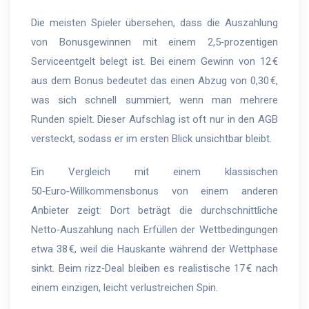
Die meisten Spieler übersehen, dass die Auszahlung
von Bonusgewinnen mit einem 2,5‑prozentigen
Serviceentgelt belegt ist. Bei einem Gewinn von 12 €
aus dem Bonus bedeutet das einen Abzug von 0,30 €,
was sich schnell summiert, wenn man mehrere
Runden spielt. Dieser Aufschlag ist oft nur in den AGB
versteckt, sodass er im ersten Blick unsichtbar bleibt.
Ein Vergleich mit einem klassischen
50‑Euro‑Willkommensbonus von einem anderen
Anbieter zeigt: Dort beträgt die durchschnittliche
Netto‑Auszahlung nach Erfüllen der Wettbedingungen
etwa 38 €, weil die Hauskante während der Wettphase
sinkt. Beim rizz‑Deal bleiben es realistische 17 € nach
einem einzigen, leicht verlustreichen Spin.