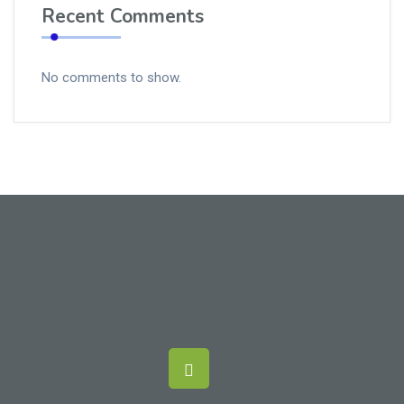
Recent Comments
No comments to show.