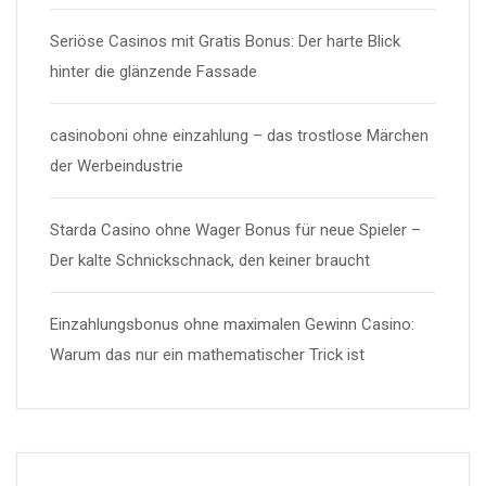
Seriöse Casinos mit Gratis Bonus: Der harte Blick
hinter die glänzende Fassade
casinoboni ohne einzahlung – das trostlose Märchen
der Werbeindustrie
Starda Casino ohne Wager Bonus für neue Spieler –
Der kalte Schnickschnack, den keiner braucht
Einzahlungsbonus ohne maximalen Gewinn Casino:
Warum das nur ein mathematischer Trick ist