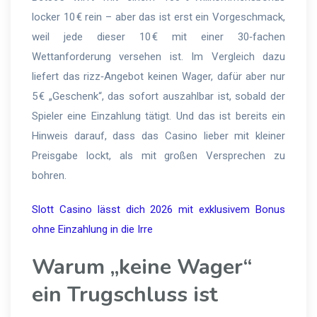
locker 10 € rein – aber das ist erst ein Vorgeschmack,
weil jede dieser 10 € mit einer 30‑fachen
Wettanforderung versehen ist. Im Vergleich dazu
liefert das rizz‑Angebot keinen Wager, dafür aber nur
5 € „Geschenk“, das sofort auszahlbar ist, sobald der
Spieler eine Einzahlung tätigt. Und das ist bereits ein
Hinweis darauf, dass das Casino lieber mit kleiner
Preisgabe lockt, als mit großen Versprechen zu
bohren.
Slott Casino lässt dich 2026 mit exklusivem Bonus
ohne Einzahlung in die Irre
Warum „keine Wager“
ein Trugschluss ist