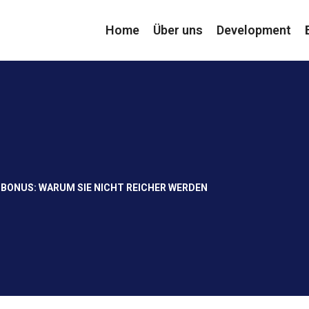
Home
Über uns
Development
SBONUS: WARUM SIE NICHT REICHER WERDEN