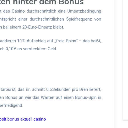
ten hinter dem Bonus
gt das Casino durchschnittlich eine Umsatzbedingung
tspricht einer durchschnittlichen Spielfrequenz von
bei einem 20‑Euro‑Einsatz bleibt.
 addieren 10 % Aufschlag auf „freie Spins“ – das heißt,
sch 0,10 € an verstecktem Geld.
rburst, das im Schnitt 0,5 Sekunden pro Dreh liefert,
hen Bonus an wie das Warten auf einen Bonus‑Spin in
befriedigend.
osit bonus aktuell casino