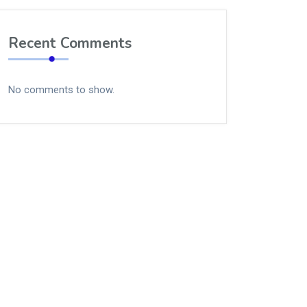
Recent Comments
No comments to show.