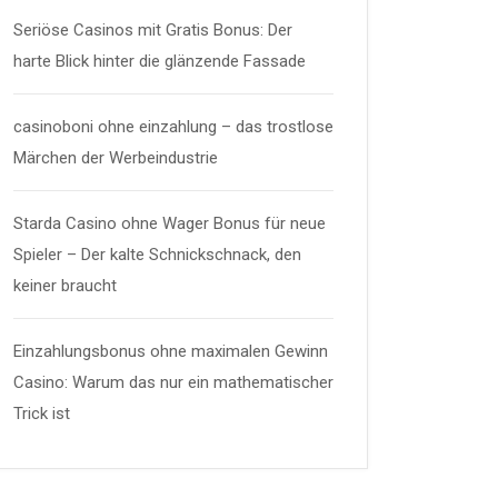
Seriöse Casinos mit Gratis Bonus: Der
harte Blick hinter die glänzende Fassade
casinoboni ohne einzahlung – das trostlose
Märchen der Werbeindustrie
Starda Casino ohne Wager Bonus für neue
Spieler – Der kalte Schnickschnack, den
keiner braucht
Einzahlungsbonus ohne maximalen Gewinn
Casino: Warum das nur ein mathematischer
Trick ist