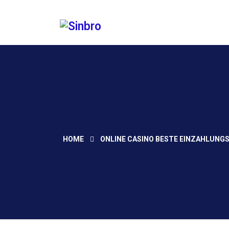
HOME
ONLINE CASINO BESTE EINZAHLUNG