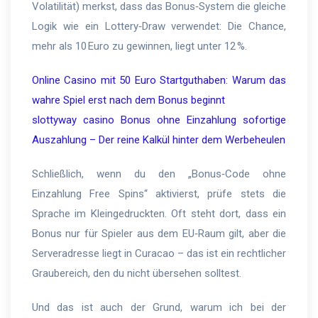
Volatilität) merkst, dass das Bonus‑System die gleiche
Logik wie ein Lottery‑Draw verwendet: Die Chance,
mehr als 10 Euro zu gewinnen, liegt unter 12 %.
Online Casino mit 50 Euro Startguthaben: Warum das
wahre Spiel erst nach dem Bonus beginnt
slottyway casino Bonus ohne Einzahlung sofortige
Auszahlung – Der reine Kalkül hinter dem Werbeheulen
Schließlich, wenn du den „Bonus‑Code ohne
Einzahlung Free Spins“ aktivierst, prüfe stets die
Sprache im Kleingedruckten. Oft steht dort, dass ein
Bonus nur für Spieler aus dem EU‑Raum gilt, aber die
Serveradresse liegt in Curacao – das ist ein rechtlicher
Graubereich, den du nicht übersehen solltest.
Und das ist auch der Grund, warum ich bei der