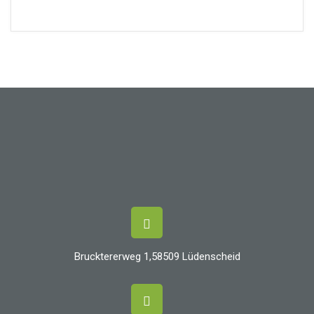
Brucktererweg 1,58509 Lüdenscheid