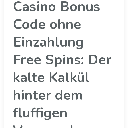
Casino Bonus
Code ohne
Einzahlung
Free Spins: Der
kalte Kalkül
hinter dem
fluffigen