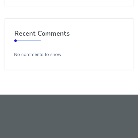
Recent Comments
No comments to show.