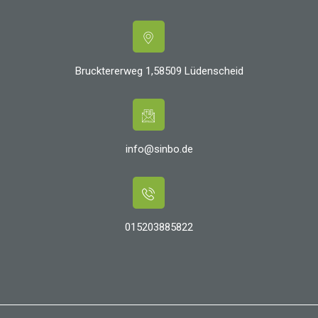
Brucktererweg 1,58509 Lüdenscheid
info@sinbo.de
015203885822