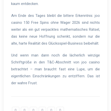
kaum entdecken.
Am Ende des Tages bleibt die bittere Erkenntnis: joo
casino 150 Free Spins ohne Wager 2026 sind nichts
weiter als ein gut verpacktes mathematisches Rätsel,
das keine neue Hoffnung schenkt, sondern nur die
alte, harte Realität des Glücksspiel‑Business beibehält.
Und wenn man dann noch die lächerlich winzige
Schriftgröße in den T&C‑Abschnitt von joo casino
betrachtet – man braucht fast eine Lupe, um die
eigentlichen Einschränkungen zu entziffern. Das ist
der wahre Frust.