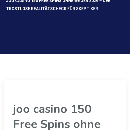
JOO CASINO 150 FREE SPINS OHNE WAGER 2026 – DER
TROSTLOSE REALITÄTSCHECK FÜR SKEPTIKER
joo casino 150
Free Spins ohne