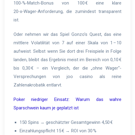
100‑%‑Match‑Bonus von 100 € eine klare
20‑x‑Wager‑Anforderung, die zumindest transparent
ist.
Oder nehmen wir das Spiel Gonzo’s Quest, das eine
mittlere Volatilität von 7 auf einer Skala von 1 – 10
aufweist. Selbst wenn Sie dort drei Freispiele in Folge
landen, bleibt das Ergebnis meist im Bereich von 0,10 €
bis 0,30 € – ein Vergleich, der die „ohne Wager“-
Versprechungen von joo casino als reine
Zahlenakrobatik entlarvt.
Poker niedriger Einsatz: Warum das wahre
Sparschwein kaum je geplatzt ist
150 Spins → geschätzter Gesamtgewinn 4,50 €
Einzahlungspflicht 15 € → ROI von 30 %