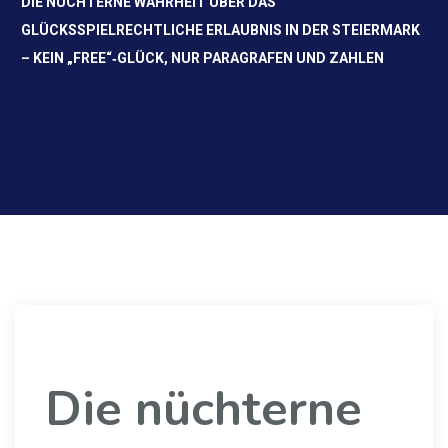
DIE NÜCHTERNE WAHRHEIT ÜBER DAS
GLÜCKSSPIELRECHTLICHE ERLAUBNIS IN DER STEIERMARK
– KEIN „FREE“‑GLÜCK, NUR PARAGRAFEN UND ZAHLEN
Die nüchterne