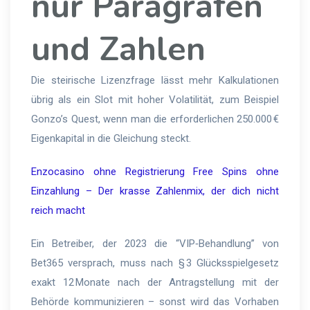
nur Paragrafen
und Zahlen
Die steirische Lizenzfrage lässt mehr Kalkulationen
übrig als ein Slot mit hoher Volatilität, zum Beispiel
Gonzo’s Quest, wenn man die erforderlichen 250.000 €
Eigenkapital in die Gleichung steckt.
Enzocasino ohne Registrierung Free Spins ohne
Einzahlung – Der krasse Zahlenmix, der dich nicht
reich macht
Ein Betreiber, der 2023 die “VIP‑Behandlung” von
Bet365 versprach, muss nach § 3 Glücksspielgesetz
exakt 12 Monate nach der Antragstellung mit der
Behörde kommunizieren – sonst wird das Vorhaben