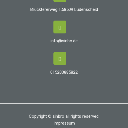
Brucktererweg 1,58509 Lüdenscheid
info@sinbo.de
015203885822
Copyright © sinbro all rights reserved.
Impressum