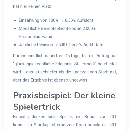
hat hier keinen Platz.
Einzahlung von 100 € → 0,30 € Aufsicht
Monatliche Berichtspflicht kostet 2.000 €
Personalaufwand
Jährliche Revision: 7.500 € bei 5 % Audit‑Rate
Durchschnittlich dauert es 45 Tage, bis ein Antrag auf
“glücksspielrechtliche Erlaubnis Steiermark” bearbeitet
wird – das ist schneller als die Ladezeit von Starburst,
aber das Ergebnis ist ebenso ungewiss.
Praxisbeispiel: Der kleine
Spielertrick
Einseitig denken viele Spieler, ein Bonus von 20 €
könne ein Startkapital ersetzen. Doch sobald die 20 €