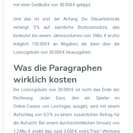
mit einer Geldbuße von 50.000 € gekippt.
Und das ist erst der Anfang. Die Steuerbehörde
verlangt 5 % auf sämtliche Bruttoumsätze, das
bedeutet bei einem Jahresvolumen von 3 Mio. € brutto
lediglich 150.000 € an Abgaben, die dann über die
Lizenzgebühr von 30.000 € hinausgehen.
Was die Paragraphen
wirklich kosten
Die Lizenzgebühr von 30.000 € ist nicht das Ende der
Rechnung. Jeder Euro, den ein Spieler im
Online‑Casino von LeoVegas ausgibt, wird mit einem
Aufschlag von 0,3 % zu einem zusätzlichen Betrag für
die Aufsicht. Bei einem durchschnittlichen Umsatz von
1,2 Mio. € ergibt das rund 3.600 € extra.“Free“‑Werbung