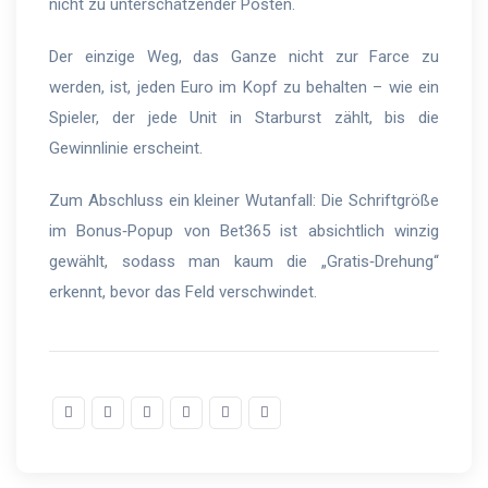
nicht zu unterschätzender Posten.
Der einzige Weg, das Ganze nicht zur Farce zu
werden, ist, jeden Euro im Kopf zu behalten – wie ein
Spieler, der jede Unit in Starburst zählt, bis die
Gewinnlinie erscheint.
Zum Abschluss ein kleiner Wutanfall: Die Schriftgröße
im Bonus‑Popup von Bet365 ist absichtlich winzig
gewählt, sodass man kaum die „Gratis‑Drehung“
erkennt, bevor das Feld verschwindet.