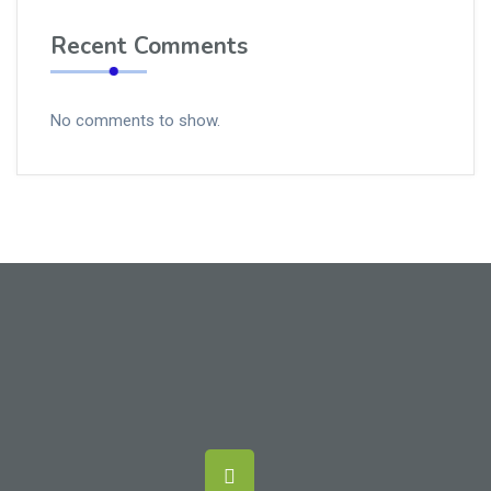
Recent Comments
No comments to show.