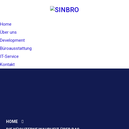
Home
Über uns
Development
Büroausstattung
IT-Service
Kontakt
HOME