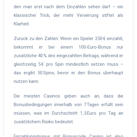
den man erst nach dem Einzahlen sehen darf – ein
klassischer Trick, der mehr Verwirrung stiftet als
Klarheit.
Zurück zu den Zahlen: Wenn ein Spieler 250 € einzahlt,
bekommt er bei einem 100‑Euro‑Bonus nur
zusätzliche 40 % des eingezahlten Betrags, während er
gleichzeitig 5 € pro Spin mindestlich setzen muss –
das ergibt 50 Spins, bevor er den Bonus überhaupt
nutzen kann.
Die meisten Casinos geben auch an, dass die
Bonusbedingungen innerhalb von 7 Tagen erfüllt sein
müssen, was im Durchschnitt 1 ,5 Euro pro Tag an
zusätzlichem Risiko bedeutet.
Einzahlungsbonus mit Bonuscode Casino ist also