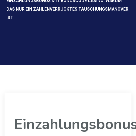
EINZAHLUNGSBONUS MIT BONUSCODE CASINO: WARUM
DAS NUR EIN ZAHLENVERRÜCKTES TÄUSCHUNGSMANÖVER
IST
Einzahlungsbonu