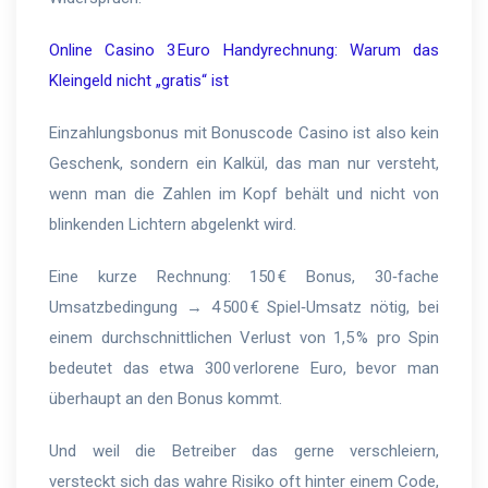
Online Casino 3 Euro Handyrechnung: Warum das
Kleingeld nicht „gratis“ ist
Einzahlungsbonus mit Bonuscode Casino ist also kein
Geschenk, sondern ein Kalkül, das man nur versteht,
wenn man die Zahlen im Kopf behält und nicht von
blinkenden Lichtern abgelenkt wird.
Eine kurze Rechnung: 150 € Bonus, 30‑fache
Umsatzbedingung → 4 500 € Spiel‑Umsatz nötig, bei
einem durchschnittlichen Verlust von 1,5 % pro Spin
bedeutet das etwa 300 verlorene Euro, bevor man
überhaupt an den Bonus kommt.
Und weil die Betreiber das gerne verschleiern,
versteckt sich das wahre Risiko oft hinter einem Code,