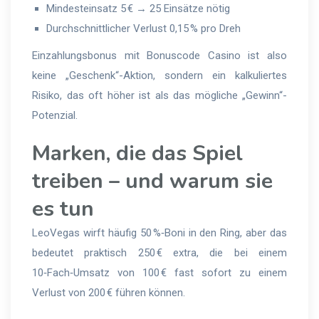
Mindesteinsatz 5 € → 25 Einsätze nötig
Durchschnittlicher Verlust 0,15 % pro Dreh
Einzahlungsbonus mit Bonuscode Casino ist also
keine „Geschenk“-Aktion, sondern ein kalkuliertes
Risiko, das oft höher ist als das mögliche „Gewinn“-
Potenzial.
Marken, die das Spiel
treiben – und warum sie
es tun
LeoVegas wirft häufig 50 %‑Boni in den Ring, aber das
bedeutet praktisch 250 € extra, die bei einem
10‑Fach‑Umsatz von 100 € fast sofort zu einem
Verlust von 200 € führen können.