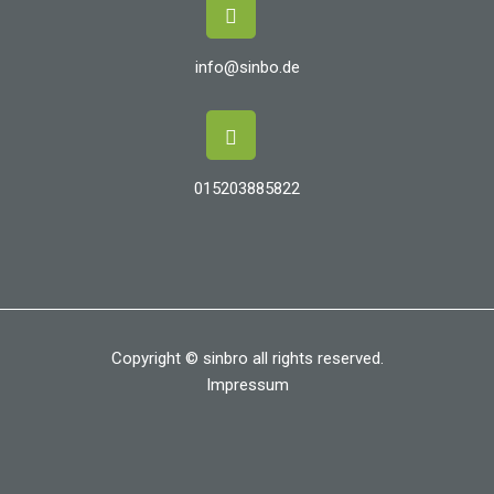
info@sinbo.de
015203885822
Copyright © sinbro all rights reserved.
Impressum