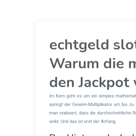
echtgeld slo
Warum die m
den Jackpot 
Im Kern geht es um ein simples mathematis
springt der Gewinn‑Multiplikator um bis zu 
man realisiert, dass die durchschnittliche
sinkt. Und das ist erst der Anfang.