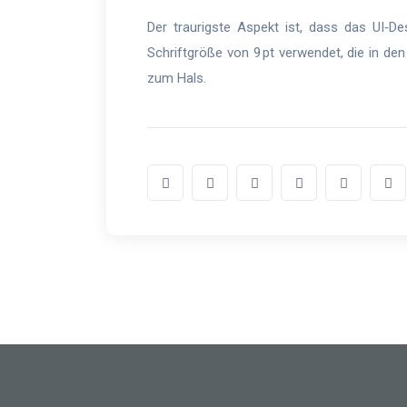
Der traurigste Aspekt ist, dass das UI‑De
Schriftgröße von 9 pt verwendet, die in de
zum Hals.