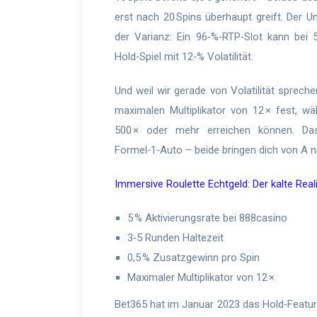
erst nach 20 Spins überhaupt greift. Der Unt
der Varianz: Ein 96‑%‑RTP‑Slot kann bei 5 
Hold‑Spiel mit 12‑% Volatilität.
Und weil wir gerade von Volatilität sprech
maximalen Multiplikator von 12 × fest, wä
500 × oder mehr erreichen können. Das
Formel‑1‑Auto – beide bringen dich von A na
Immersive Roulette Echtgeld: Der kalte Rea
5 % Aktivierungsrate bei 888casino
3‑5 Runden Haltezeit
0,5 % Zusatzgewinn pro Spin
Maximaler Multiplikator von 12 ×
Bet365 hat im Januar 2023 das Hold‑Feature i