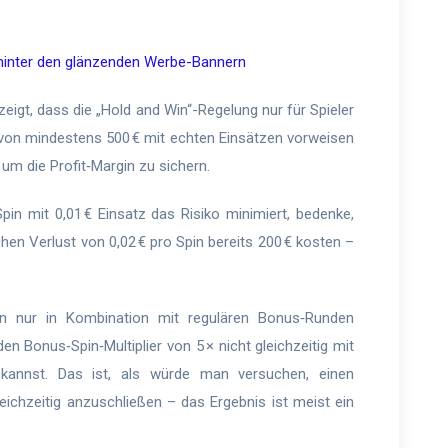
t hinter den glänzenden Werbe-Bannern
eigt, dass die „Hold and Win“-Regelung nur für Spieler
 von mindestens 500 € mit echten Einsätzen vorweisen
r, um die Profit‑Margin zu sichern.
pin mit 0,01 € Einsatz das Risiko minimiert, bedenke,
hen Verlust von 0,02 € pro Spin bereits 200 € kosten –
nn nur in Kombination mit regulären Bonus‑Runden
n Bonus‑Spin‑Multiplier von 5 × nicht gleichzeitig mit
 kannst. Das ist, als würde man versuchen, einen
eichzeitig anzuschließen – das Ergebnis ist meist ein