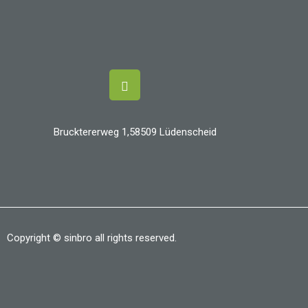
Brucktererweg 1,58509 Lüdenscheid
Copyright © sinbro all rights reserved.