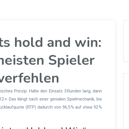
ts hold and win:
eisten Spieler
verfehlen
ches Prinzip: Halte den Einsatz 3 Runden lang, dann
12 ×. Das klingt nach einer genialen Spielmechanik, bis
 Rücklaufquote (RTP) dadurch von 96,5 % auf etwa 92 %