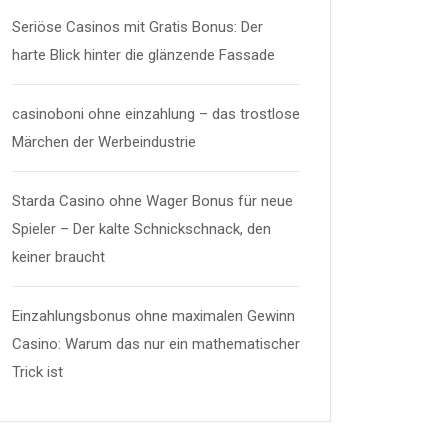
Seriöse Casinos mit Gratis Bonus: Der
harte Blick hinter die glänzende Fassade
casinoboni ohne einzahlung – das trostlose
Märchen der Werbeindustrie
Starda Casino ohne Wager Bonus für neue
Spieler – Der kalte Schnickschnack, den
keiner braucht
Einzahlungsbonus ohne maximalen Gewinn
Casino: Warum das nur ein mathematischer
Trick ist