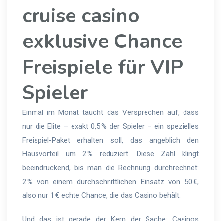
cruise casino
exklusive Chance
Freispiele für VIP
Spieler
Einmal im Monat taucht das Versprechen auf, dass
nur die Elite – exakt 0,5 % der Spieler – ein spezielles
Freispiel-Paket erhalten soll, das angeblich den
Hausvorteil um 2 % reduziert. Diese Zahl klingt
beeindruckend, bis man die Rechnung durchrechnet:
2 % von einem durchschnittlichen Einsatz von 50 €,
also nur 1 € echte Chance, die das Casino behält.
Und das ist gerade der Kern der Sache: Casinos