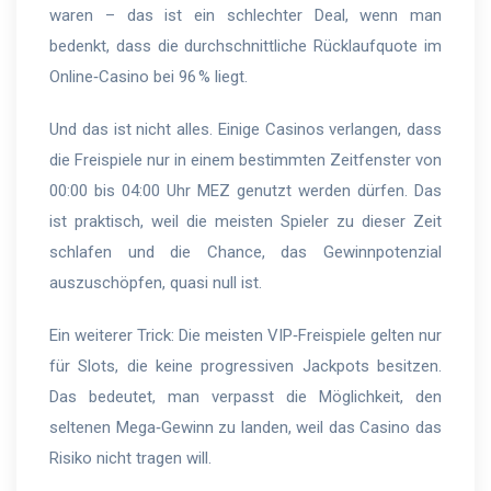
waren – das ist ein schlechter Deal, wenn man
bedenkt, dass die durchschnittliche Rücklaufquote im
Online‑Casino bei 96 % liegt.
Und das ist nicht alles. Einige Casinos verlangen, dass
die Freispiele nur in einem bestimmten Zeitfenster von
00:00 bis 04:00 Uhr MEZ genutzt werden dürfen. Das
ist praktisch, weil die meisten Spieler zu dieser Zeit
schlafen und die Chance, das Gewinnpotenzial
auszuschöpfen, quasi null ist.
Ein weiterer Trick: Die meisten VIP‑Freispiele gelten nur
für Slots, die keine progressiven Jackpots besitzen.
Das bedeutet, man verpasst die Möglichkeit, den
seltenen Mega‑Gewinn zu landen, weil das Casino das
Risiko nicht tragen will.