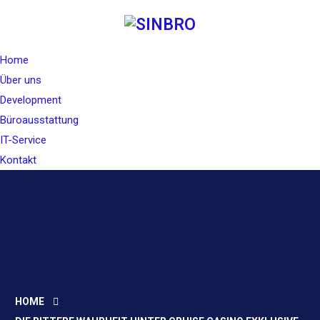
Home
Über uns
Development
Büroausstattung
IT-Service
Kontakt
HOME