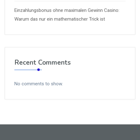
Einzahlungsbonus ohne maximalen Gewinn Casino:
Warum das nur ein mathematischer Trick ist
Recent Comments
No comments to show.