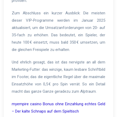
profitiert.
Zum Abschluss ein kurzer Ausblick: Die meisten
dieser VIP‑Programme werden im Januar 2025
aktualisiert, um die Umsatzanforderungen von 20‑ auf
35‑fach zu erhöhen. Das bedeutet, ein Spieler, der
heute 100 € einsetzt, muss bald 350 € umsetzen, um
die gleichen Freispiele zu erhalten.
Und ehrlich gesagt, das ist das nervigste an all dem
Marketing‑Futter: das winzige, kaum lesbare Schriftbild
im Footer, das die eigentliche Regel über die maximale
Einsatzhöhe von 0,5 € pro Spin verrät. So ein Detail
macht das ganze Ganze geradezu zum Alptraum.
myempire casino Bonus ohne Einzahlung echtes Geld
– Der kalte Schnaps auf dem Spieltisch