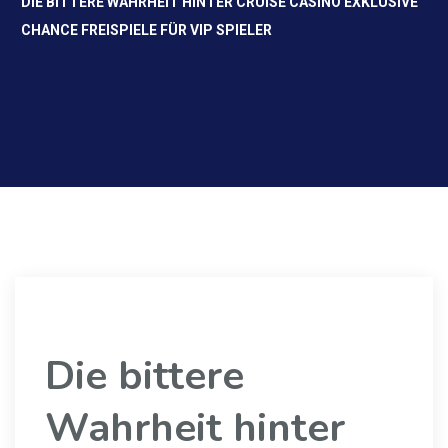
DIE BITTERE WAHRHEIT HINTER CRUISE CASINO EXKLUSIVE
CHANCE FREISPIELE FÜR VIP SPIELER
Die bittere
Wahrheit hinter