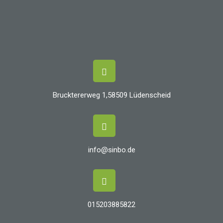
Brucktererweg 1,58509 Lüdenscheid
info@sinbo.de
015203885822