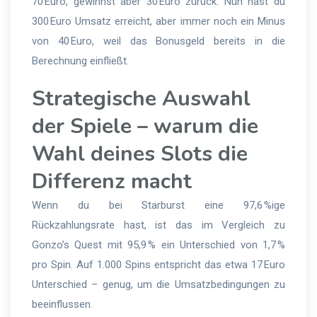
70 Euro, gewinnst aber 30 Euro zurück. Nun hast du
300 Euro Umsatz erreicht, aber immer noch ein Minus
von 40 Euro, weil das Bonusgeld bereits in die
Berechnung einfließt.
Strategische Auswahl
der Spiele – warum die
Wahl deines Slots die
Differenz macht
Wenn du bei Starburst eine 97,6 %ige
Rückzahlungsrate hast, ist das im Vergleich zu
Gonzo’s Quest mit 95,9 % ein Unterschied von 1,7 %
pro Spin. Auf 1.000 Spins entspricht das etwa 17 Euro
Unterschied – genug, um die Umsatzbedingungen zu
beeinflussen.