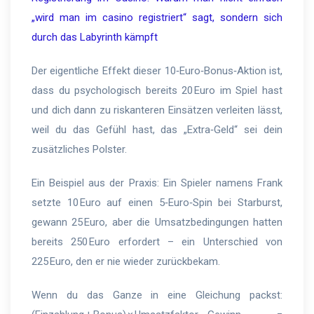
„wird man im casino registriert“ sagt, sondern sich
durch das Labyrinth kämpft
Der eigentliche Effekt dieser 10‑Euro‑Bonus‑Aktion ist,
dass du psychologisch bereits 20 Euro im Spiel hast
und dich dann zu riskanteren Einsätzen verleiten lässt,
weil du das Gefühl hast, das „Extra‑Geld“ sei dein
zusätzliches Polster.
Ein Beispiel aus der Praxis: Ein Spieler namens Frank
setzte 10 Euro auf einen 5‑Euro‑Spin bei Starburst,
gewann 25 Euro, aber die Umsatzbedingungen hatten
bereits 250 Euro erfordert – ein Unterschied von
225 Euro, den er nie wieder zurückbekam.
Wenn du das Ganze in eine Gleichung packst: