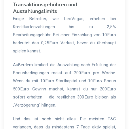
Transaktionsgebühren und
Auszahlungslimits
Einige Betreiber, wie LeoVegas, erheben bei
Kreditkartenzahlungen bis zu 2,5 %
Bearbeitungsgebühr. Bei einer Einzahlung von 10 Euro
bedeutet das 0,25 Euro Verlust, bevor du überhaupt
spielen kannst.
Außerdem limitiert die Auszahlung nach Erfüllung der
Bonusbedingungen meist auf 200 Euro pro Woche.
Wenn du mit 10 Euro Startkapital und 10 Euro Bonus
500 Euro Gewinn machst, kannst du nur 200 Euro
sofort erhalten – die restlichen 300 Euro bleiben als
„Verzögerung“ hängen.
Und das ist noch nicht alles: Die meisten T&C
verlangen, dass du mindestens 7 Tage aktiv spielst,