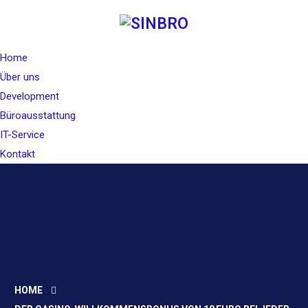
Home
Über uns
Development
Büroausstattung
IT-Service
Kontakt
HOME