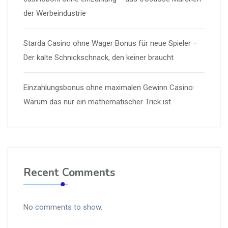
der Werbeindustrie
Starda Casino ohne Wager Bonus für neue Spieler –
Der kalte Schnickschnack, den keiner braucht
Einzahlungsbonus ohne maximalen Gewinn Casino:
Warum das nur ein mathematischer Trick ist
Recent Comments
No comments to show.