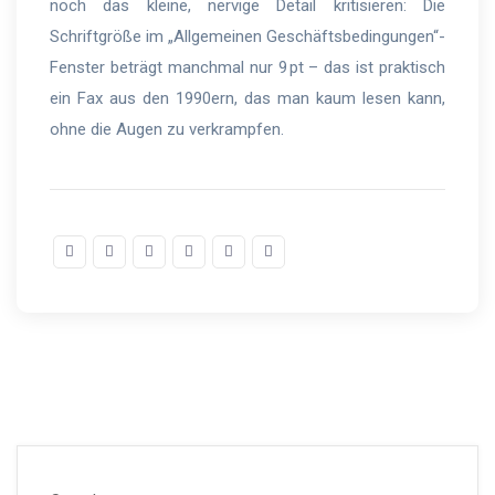
noch das kleine, nervige Detail kritisieren: Die
Schriftgröße im „Allgemeinen Geschäftsbedingungen“-
Fenster beträgt manchmal nur 9 pt – das ist praktisch
ein Fax aus den 1990ern, das man kaum lesen kann,
ohne die Augen zu verkrampfen.