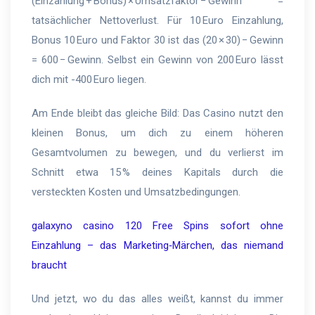
(Einzahlung + Bonus) × Umsatzfaktor − Gewinn =
tatsächlicher Nettoverlust. Für 10 Euro Einzahlung,
Bonus 10 Euro und Faktor 30 ist das (20 × 30) − Gewinn
= 600 − Gewinn. Selbst ein Gewinn von 200 Euro lässt
dich mit -400 Euro liegen.
Am Ende bleibt das gleiche Bild: Das Casino nutzt den
kleinen Bonus, um dich zu einem höheren
Gesamtvolumen zu bewegen, und du verlierst im
Schnitt etwa 15 % deines Kapitals durch die
versteckten Kosten und Umsatzbedingungen.
galaxyno casino 120 Free Spins sofort ohne
Einzahlung – das Marketing‑Märchen, das niemand
braucht
Und jetzt, wo du das alles weißt, kannst du immer