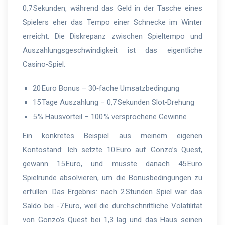
0,7 Sekunden, während das Geld in der Tasche eines
Spielers eher das Tempo einer Schnecke im Winter
erreicht. Die Diskrepanz zwischen Spieltempo und
Auszahlungsgeschwindigkeit ist das eigentliche
Casino‑Spiel.
20 Euro Bonus – 30‑fache Umsatzbedingung
15 Tage Auszahlung – 0,7 Sekunden Slot‑Drehung
5 % Hausvorteil – 100 % versprochene Gewinne
Ein konkretes Beispiel aus meinem eigenen
Kontostand: Ich setzte 10 Euro auf Gonzo’s Quest,
gewann 15 Euro, und musste danach 45 Euro
Spielrunde absolvieren, um die Bonusbedingungen zu
erfüllen. Das Ergebnis: nach 2 Stunden Spiel war das
Saldo bei -7 Euro, weil die durchschnittliche Volatilität
von Gonzo’s Quest bei 1,3 lag und das Haus seinen