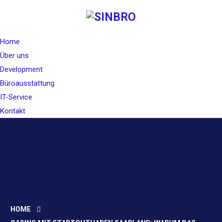
Home
Über uns
Development
Büroausstattung
IT-Service
Kontakt
HOME