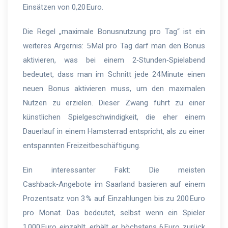
Einsätzen von 0,20 Euro.
Die Regel „maximale Bonusnutzung pro Tag“ ist ein
weiteres Ärgernis: 5 Mal pro Tag darf man den Bonus
aktivieren, was bei einem 2‑Stunden‑Spielabend
bedeutet, dass man im Schnitt jede 24 Minute einen
neuen Bonus aktivieren muss, um den maximalen
Nutzen zu erzielen. Dieser Zwang führt zu einer
künstlichen Spielgeschwindigkeit, die eher einem
Dauerlauf in einem Hamsterrad entspricht, als zu einer
entspannten Freizeitbeschäftigung.
Ein interessanter Fakt: Die meisten
Cashback‑Angebote im Saarland basieren auf einem
Prozentsatz von 3 % auf Einzahlungen bis zu 200 Euro
pro Monat. Das bedeutet, selbst wenn ein Spieler
1 000 Euro einzahlt, erhält er höchstens 6 Euro zurück