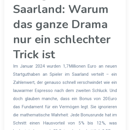
Saarland: Warum
das ganze Drama
nur ein schlechter
Trick ist
Im Januar 2024 wurden 1,7 Millionen Euro an neuen
Startguthaben an Spieler im Saarland verteilt – ein
Zahlenwert, der genauso schnell verschwindet wie ein
lauwarmer Espresso nach dem zweiten Schluck. Und
doch glauben manche, dass ein Bonus von 20 Euro
das Fundament für ein Vermögen legt. Sie ignorieren
die mathematische Wahrheit: Jede Bonusrunde hat im
Schnitt einen Hausvorteil von 5 % bis 12 %, was