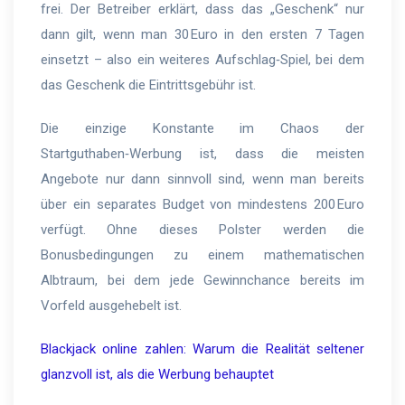
frei. Der Betreiber erklärt, dass das „Geschenk“ nur
dann gilt, wenn man 30 Euro in den ersten 7 Tagen
einsetzt – also ein weiteres Aufschlag‑Spiel, bei dem
das Geschenk die Eintrittsgebühr ist.
Die einzige Konstante im Chaos der
Startguthaben‑Werbung ist, dass die meisten
Angebote nur dann sinnvoll sind, wenn man bereits
über ein separates Budget von mindestens 200 Euro
verfügt. Ohne dieses Polster werden die
Bonusbedingungen zu einem mathematischen
Albtraum, bei dem jede Gewinnchance bereits im
Vorfeld ausgehebelt ist.
Blackjack online zahlen: Warum die Realität seltener
glanzvoll ist, als die Werbung behauptet