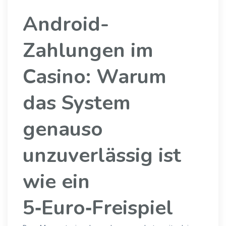
Android-
Zahlungen im
Casino: Warum
das System
genauso
unzuverlässig ist
wie ein
5‑Euro‑Freispiel