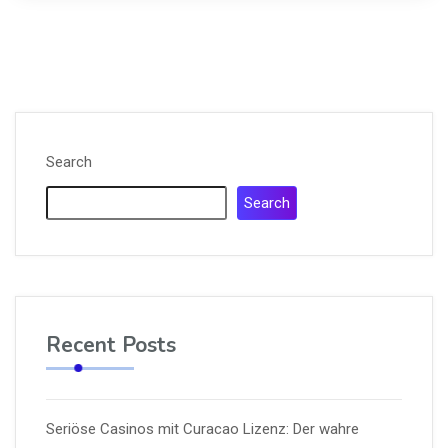
Search
Search
Recent Posts
Seriöse Casinos mit Curacao Lizenz: Der wahre