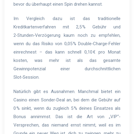
bevor du überhaupt einen Spin drehen kannst.
Im Vergleich dazu ist das traditionelle
Kreditkartenverfahren mit 2,5 % Gebühr und
2‑Stunden‑Verzögerung kaum noch zu empfehlen,
wenn du das Risiko von 0,05 % Double‑Charge‑Fehler
einrechnest – das kann schnell 0,10 € pro Monat
kosten, was mehr ist als das gesamte
Gewinnpotenzial einer durchschnittlichen
Slot‑Session.
Natürlich gibt es Ausnahmen. Manchmal bietet ein
Casino einen Sonder‑Deal an, bei dem die Gebühr auf
0 % sinkt, wenn du zugleich 5 % deines Einsatzes als
Bonus annimmst. Das ist die Art von „VIP“-
Versprechen, das niemand ernst nimmt, weil es im
Grunde ein neuer Weg ist, dich zu zwingen, mehr zu