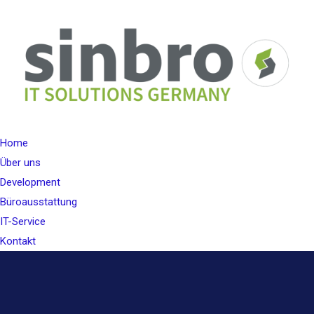
Home
Über uns
Development
Büroausstattung
IT-Service
Kontakt