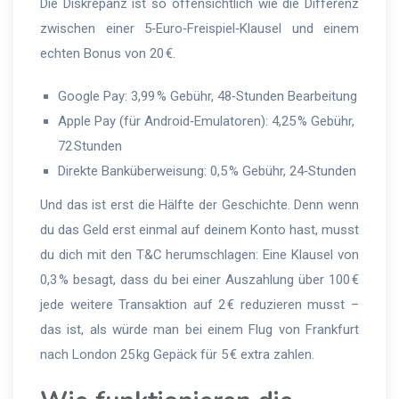
Die Diskrepanz ist so offensichtlich wie die Differenz
zwischen einer 5‑Euro‑Freispiel‑Klausel und einem
echten Bonus von 20 €.
Google Pay: 3,99 % Gebühr, 48‑Stunden Bearbeitung
Apple Pay (für Android‑Emulatoren): 4,25 % Gebühr,
72 Stunden
Direkte Banküberweisung: 0,5 % Gebühr, 24‑Stunden
Und das ist erst die Hälfte der Geschichte. Denn wenn
du das Geld erst einmal auf deinem Konto hast, musst
du dich mit den T&C herumschlagen: Eine Klausel von
0,3 % besagt, dass du bei einer Auszahlung über 100 €
jede weitere Transaktion auf 2 € reduzieren musst –
das ist, als würde man bei einem Flug von Frankfurt
nach London 25 kg Gepäck für 5 € extra zahlen.