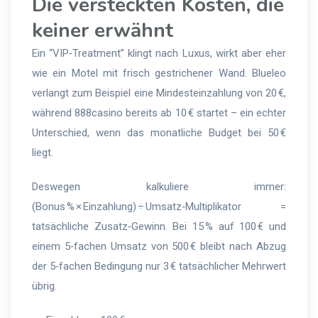
Die versteckten Kosten, die
keiner erwähnt
Ein “VIP‑Treatment” klingt nach Luxus, wirkt aber eher
wie ein Motel mit frisch gestrichener Wand. Blueleo
verlangt zum Beispiel eine Mindesteinzahlung von 20 €,
während 888casino bereits ab 10 € startet – ein echter
Unterschied, wenn das monatliche Budget bei 50 €
liegt.
Deswegen kalkuliere immer:
(Bonus % × Einzahlung) ÷ Umsatz‑Multiplikator =
tatsächliche Zusatz‑Gewinn. Bei 15 % auf 100 € und
einem 5‑fachen Umsatz von 500 € bleibt nach Abzug
der 5‑fachen Bedingung nur 3 € tatsächlicher Mehrwert
übrig.