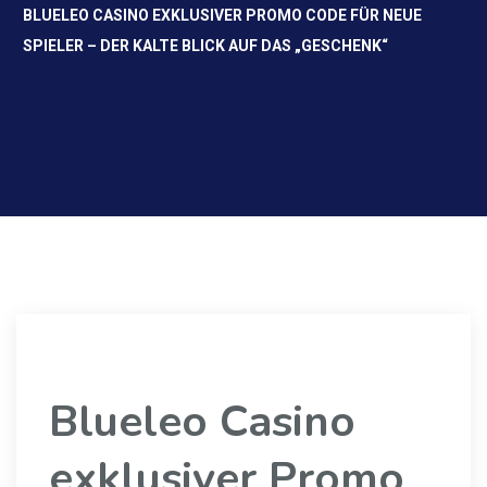
BLUELEO CASINO EXKLUSIVER PROMO CODE FÜR NEUE
SPIELER – DER KALTE BLICK AUF DAS „GESCHENK“
Blueleo Casino
exklusiver Promo