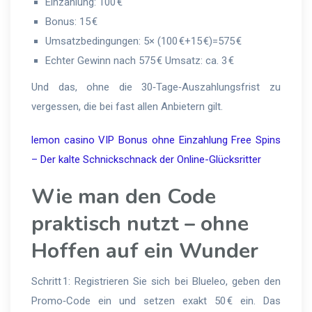
Einzahlung: 100 €
Bonus: 15 €
Umsatzbedingungen: 5× (100 €+15 €)=575 €
Echter Gewinn nach 575 € Umsatz: ca. 3 €
Und das, ohne die 30‑Tage‑Auszahlungsfrist zu
vergessen, die bei fast allen Anbietern gilt.
lemon casino VIP Bonus ohne Einzahlung Free Spins
– Der kalte Schnickschnack der Online-Glücksritter
Wie man den Code
praktisch nutzt – ohne
Hoffen auf ein Wunder
Schritt 1: Registrieren Sie sich bei Blueleo, geben den
Promo‑Code ein und setzen exakt 50 € ein. Das