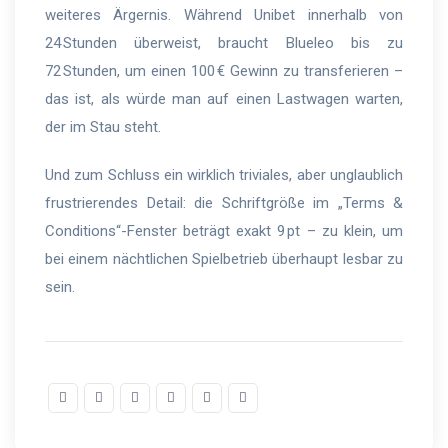
weiteres Ärgernis. Während Unibet innerhalb von
24 Stunden überweist, braucht Blueleo bis zu
72 Stunden, um einen 100 € Gewinn zu transferieren –
das ist, als würde man auf einen Lastwagen warten,
der im Stau steht.
Und zum Schluss ein wirklich triviales, aber unglaublich
frustrierendes Detail: die Schriftgröße im „Terms &
Conditions“-Fenster beträgt exakt 9 pt – zu klein, um
bei einem nächtlichen Spielbetrieb überhaupt lesbar zu
sein.