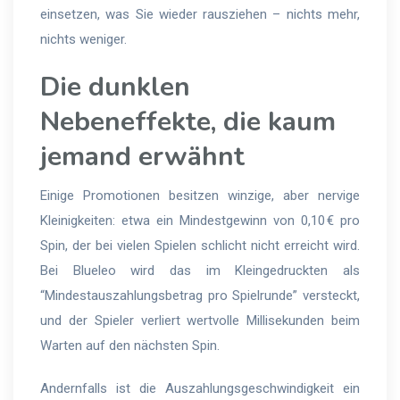
einsetzen, was Sie wieder rausziehen – nichts mehr,
nichts weniger.
Die dunklen
Nebeneffekte, die kaum
jemand erwähnt
Einige Promotionen besitzen winzige, aber nervige
Kleinigkeiten: etwa ein Mindestgewinn von 0,10 € pro
Spin, der bei vielen Spielen schlicht nicht erreicht wird.
Bei Blueleo wird das im Kleingedruckten als
“Mindestauszahlungsbetrag pro Spielrunde” versteckt,
und der Spieler verliert wertvolle Millisekunden beim
Warten auf den nächsten Spin.
Andernfalls ist die Auszahlungsgeschwindigkeit ein