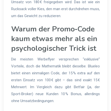
Umsatz von 180 € freigegeben wird. Das ist wie ein
Rucksack voller Kies, den man erst durchdrehen muss,
um das Gewicht zu reduzieren.
Warum der Promo‑Code
kaum etwas mehr als ein
psychologischer Trick ist
Die meisten Werbeflyer versprechen “exklusive”
Vorteile, doch die Mathematik bleibt dieselbe. Blueleo
bietet einen einmaligen Code, der 15 % extra auf den
ersten Einsatz von 100 € gibt – das sind exakt 15 €
Mehrwert. Im Vergleich dazu gibt Betfair (ja, der
Sport‑Broker) neue Kunden 10 % Bonus, allerdings
ohne Umsatzbedingungen.