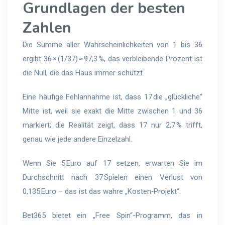
Grundlagen der besten
Zahlen
Die Summe aller Wahrscheinlichkeiten von 1 bis 36
ergibt 36 × (1/37) ≈ 97,3 %, das verbleibende Prozent ist
die Null, die das Haus immer schützt.
Eine häufige Fehlannahme ist, dass 17 die „glückliche“
Mitte ist, weil sie exakt die Mitte zwischen 1 und 36
markiert; die Realität zeigt, dass 17 nur 2,7 % trifft,
genau wie jede andere Einzelzahl.
Wenn Sie 5 Euro auf 17 setzen, erwarten Sie im
Durchschnitt nach 37 Spielen einen Verlust von
0,135 Euro – das ist das wahre „Kosten‑Projekt“.
Bet365 bietet ein „Free Spin“-Programm, das in