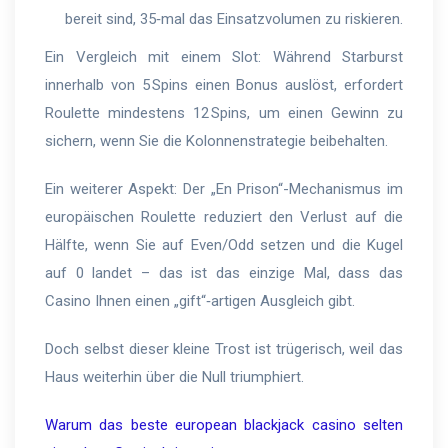
bereit sind, 35‑mal das Einsatzvolumen zu riskieren.
Ein Vergleich mit einem Slot: Während Starburst
innerhalb von 5 Spins einen Bonus auslöst, erfordert
Roulette mindestens 12 Spins, um einen Gewinn zu
sichern, wenn Sie die Kolonnenstrategie beibehalten.
Ein weiterer Aspekt: Der „En Prison“-Mechanismus im
europäischen Roulette reduziert den Verlust auf die
Hälfte, wenn Sie auf Even/Odd setzen und die Kugel
auf 0 landet – das ist das einzige Mal, dass das
Casino Ihnen einen „gift“‑artigen Ausgleich gibt.
Doch selbst dieser kleine Trost ist trügerisch, weil das
Haus weiterhin über die Null triumphiert.
Warum das beste european blackjack casino selten