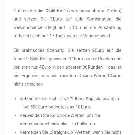
Nutzen Sie die “Split‑Bet” (zwei benachbarte Zahlen)
und setzen Sie 3 Euro auf jede Kombination; die
Gewinnchance steigt auf 5,4 % und die Auszahlung
reduziert sich auf 17‑fach, was die Varianz senkt.
Ein praktisches Szenario: Sie setzen 2 Euro auf die
6‑und‑9‑Split‑Bet, gewinnen 34 Euro nach 6 Runden und
verlieren nur 4 Euro in den anderen 30 Runden – das ist
ein Ergebnis, das die meisten Casino‑Werbe‑Claims
nicht erreichen.
Setzen Sie nie mehr als 2 % Ihres Kapitals pro Spin
– bei 500 Euro bedeutet das 10 Euro.
Verwenden Sie Kolonnen‑Wetten, um die
Verlustwahrscheinlichkeit zu halbieren.
Vermeiden Sie „Straight‑Up“-Wetten, wenn Sie nicht