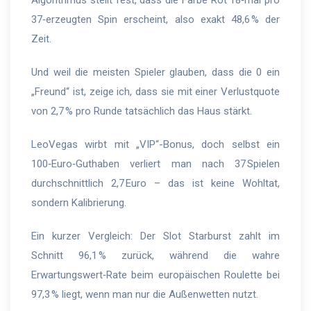
Algorithmus stellt fest, dass die Farbe Rot 18‑mal pro
37‑erzeugten Spin erscheint, also exakt 48,6 % der
Zeit.
Und weil die meisten Spieler glauben, dass die 0 ein
„Freund“ ist, zeige ich, dass sie mit einer Verlustquote
von 2,7 % pro Runde tatsächlich das Haus stärkt.
LeoVegas wirbt mit „VIP“-Bonus, doch selbst ein
100‑Euro‑Guthaben verliert man nach 37 Spielen
durchschnittlich 2,7 Euro – das ist keine Wohltat,
sondern Kalibrierung.
Ein kurzer Vergleich: Der Slot Starburst zahlt im
Schnitt 96,1 % zurück, während die wahre
Erwartungswert‑Rate beim europäischen Roulette bei
97,3 % liegt, wenn man nur die Außenwetten nutzt.