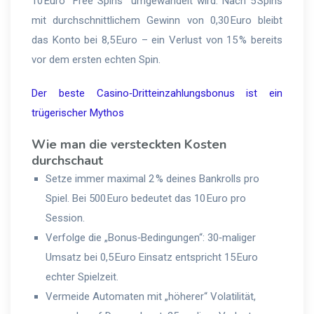
10 Euro “Free Spins” umgewandelt wird. Nach 5 Spins
mit durchschnittlichem Gewinn von 0,30 Euro bleibt
das Konto bei 8,5 Euro – ein Verlust von 15 % bereits
vor dem ersten echten Spin.
Der beste Casino‑Dritteinzahlungsbonus ist ein
trügerischer Mythos
Wie man die versteckten Kosten
durchschaut
Setze immer maximal 2 % deines Bankrolls pro
Spiel. Bei 500 Euro bedeutet das 10 Euro pro
Session.
Verfolge die „Bonus‑Bedingungen“: 30‑maliger
Umsatz bei 0,5 Euro Einsatz entspricht 15 Euro
echter Spielzeit.
Vermeide Automaten mit „höherer“ Volatilität,