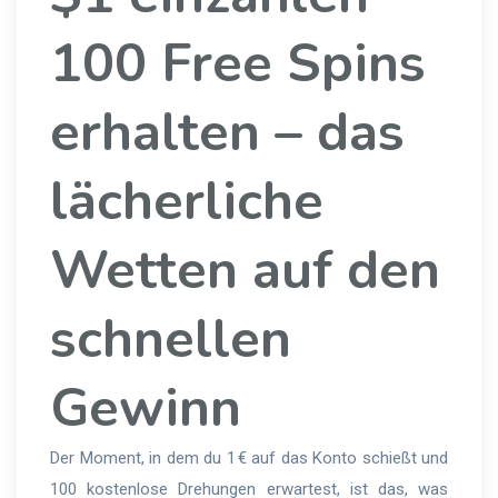
100 Free Spins
erhalten – das
lächerliche
Wetten auf den
schnellen
Gewinn
Der Moment, in dem du 1 € auf das Konto schießt und
100 kostenlose Drehungen erwartest, ist das, was