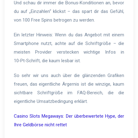
Und schau dir immer die Bonus‑Konditionen an, bevor
du auf „Einzahlen“ klickst – das spart dir das Gefühl,
von 100 Free Spins betrogen zu werden.
Ein letzter Hinweis: Wenn du das Angebot mit einem
Smartphone nutzt, achte auf die Schriftgröße – die
meisten Provider verstecken wichtige Infos in
10‑Pt‑Schrift, die kaum lesbar ist.
So sehr wir uns auch über die glänzenden Grafiken
freuen, das eigentliche Ärgernis ist die winzige, kaum
sichtbare Schriftgröße im FAQ‑Bereich, die die
eigentliche Umsatzbedingung erklärt.
Casino Slots Megaways: Der überbewertete Hype, der
Ihre Geldbörse nicht rettet