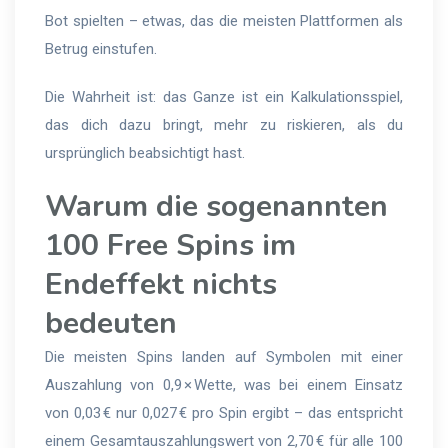
Bot spielten – etwas, das die meisten Plattformen als
Betrug einstufen.
Die Wahrheit ist: das Ganze ist ein Kalkulationsspiel,
das dich dazu bringt, mehr zu riskieren, als du
ursprünglich beabsichtigt hast.
Warum die sogenannten
100 Free Spins im
Endeffekt nichts
bedeuten
Die meisten Spins landen auf Symbolen mit einer
Auszahlung von 0,9 × Wette, was bei einem Einsatz
von 0,03 € nur 0,027 € pro Spin ergibt – das entspricht
einem Gesamtauszahlungswert von 2,70 € für alle 100